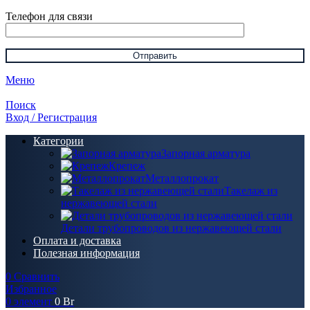
Телефон для связи
Меню
Поиск
Вход / Регистрация
Категории
Запорная арматура
Крепеж
Металлопрокат
Такелаж из
нержавеющей стали
Детали трубопроводов из нержавеющей стали
Оплата и доставка
Полезная информация
0
Сравнить
Избранное
0
элемент
0
Br