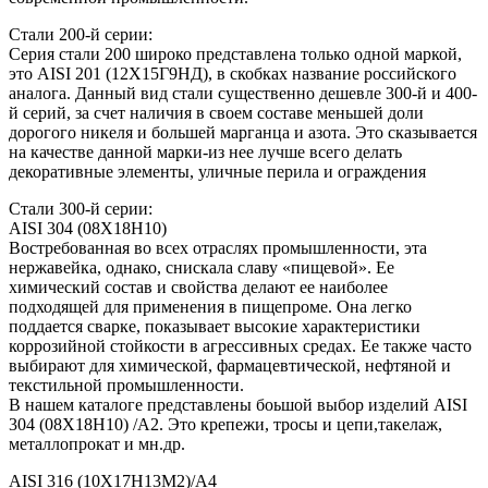
Стали 200-й серии:
Серия стали 200 широко представлена только одной маркой,
это AISI 201 (12Х15Г9НД), в скобках название российского
аналога. Данный вид стали существенно дешевле 300-й и 400-
й серий, за счет наличия в своем составе меньшей доли
дорогого никеля и большей марганца и азота. Это сказывается
на качестве данной марки-из нее лучше всего делать
декоративные элементы, уличные перила и ограждения
Стали 300-й серии:
AISI 304 (08Х18Н10)
Востребованная во всех отраслях промышленности, эта
нержавейка, однако, снискала славу «пищевой». Ее
химический состав и свойства делают ее наиболее
подходящей для применения в пищепроме. Она легко
поддается сварке, показывает высокие характеристики
коррозийной стойкости в агрессивных средах. Ее также часто
выбирают для химической, фармацевтической, нефтяной и
текстильной промышленности.
В нашем каталоге представлены боьшой выбор изделий AISI
304 (08Х18Н10) /А2. Это крепежи, тросы и цепи,такелаж,
металлопрокат и мн.др.
AISI 316 (10Х17Н13М2)/А4