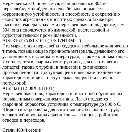
Нержавейка 316 получается, если добавить в 304-ю
нержавейку молибден, что еще больше повышает
коррозионную устойчивость и способность к сохранению
свойств в агрессивных кислотных средах, а также при
высоких температурах. Эта нержавеющая сталь дороже, чем
304, она используется в химической, нефтегазовой и
судостроительной промышленности.
AISI 316T /AISI 316Ti (10Х17Н13М2Т)
Эта марка стали нержавейки содержит небольшое количество
титана, повышающего прочность материала, делающего его
устойчивым к высоким температурам, а также к ионам хлора.
Используется в сварных конструкциях, для изготовления
лопастей газовых турбин, в пищевой и химической
промышленности. Доступная цена и высокие технические
характеристики делают эту нержавеющую сталь очень
популярной.
AISI 321 (12-08Х18Н10Т)
Нержавеющая сталь, характеристики которой обусловлены
повышенным содержанием титана. Легко поддается
сварочной обработке, устойчива к температуре до 800 o С.
Широко востребована для изготовления бесшовных труб, а
также трубопроводных фитингов — фланцев, тройников,
отводов и переходов.
Стали 400-й серии: