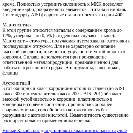
хрома. Полностью устранить склонность к МКК позволяет
введение карбидообразующих элементов – титана и ниобия.
По стандарту AISI ферритные стали относятся к серии 400:
Мартенситная
К этой группе относятся металлы с содержанием хрома до
17%, углерода – до 0,5% (в отдельных случаях – выше).
Мартенсит – структура, получаемая путем закалки заготовки с
последующим отпуском. Для нее характерно сочетание
высокой твердости, прочности, упругости и устойчивости к
коррозии. Сплавы используются при производстве
ответственной металлопродукции, предназначенной для
работы в агрессивных средах. Это пружины, валы, ножи,
фланцы.
Аустенитный
Этот обширный класс коррозионностойких сталей (по AISI –
класс 300 и представитель класса 200 – AISI 201) обладает
высокой устойчивостью к коррозии, пластичностью в
холодном и горячем состоянии, прочностью, хорошей
свариваемостью, способностью контактировать без
разрушения с азотной кислотой. Немагнитность существенно
расширяет области применения материала.
Новые
Какой трос для установки скважинного насоса лучше