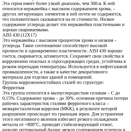
Эта серия имеет более узкий диапазон, чем 300-я. К ней
относится нержавейка с высоким содержанием хрома, –
других легирующих элементов в ней почти не содержится,
что положительно сказывается на ее стоимости. Низкое
содержание углерода делает эти нержавейки пластичными и
хорошо свариваемыми.
AISI 430 (12Х17)
Это нержавейка с высоким процентом хрома и низким –
углерода. Такое соотношение способствует высокой
прочности и одновременно пластичности. AISI 430 хорошо
гнется, сваривается, штампуется. Сохраняет свои свойства в
коррозионно опасных и серосодержащих средах, устойчива к
резким перепадам температуры. Используется в нефтегазовой
промышленности, а также в качестве декоративного
материала для отделки зданий и помещений.
Группы коррозионностойких сталей по структуре:
Ферритная
Эта группа относится к малоуглеродистым сплавам – C до
0,15%. Содержание хрома – до 30%. основная причина потери
рабочих характеристик сталями ферритного класса –
межкристаллитная коррозия (МКК), в результате которой
разрушение происходит по границам зерен. Для устранения
этого негативного явления избегают резкого охлаждения
металла от +800°C, проводят стабилизирующий отжиг,
находят оптимальный баланс между содержанием углерода и