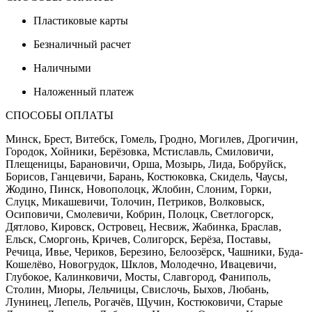
Пластиковые карты
Безналичный расчет
Наличными
Наложенный платеж
СПОСОБЫ ОПЛАТЫ
Минск, Брест, Витебск, Гомель, Гродно, Могилев, Дрогичин,
Городок, Хойники, Берёзовка, Мстиславль, Смиловичи,
Плещеницы, Барановичи, Орша, Мозырь, Лида, Бобруйск,
Борисов, Ганцевичи, Барань, Костюковка, Скидель, Чаусы,
Жодино, Пинск, Новополоцк, Жлобин, Слоним, Горки,
Слуцк, Микашевичи, Толочин, Петриков, Волковыск,
Осиповичи, Смолевичи, Кобрин, Полоцк, Светлогорск,
Дятлово, Кировск, Островец, Несвиж, Жабинка, Браслав,
Ельск, Сморгонь, Кричев, Солигорск, Берёза, Поставы,
Речица, Ивье, Чериков, Березино, Белоозёрск, Чашники, Буда-
Кошелёво, Новогрудок, Шклов, Молодечно, Ивацевичи,
Глубокое, Калинковичи, Мосты, Славгород, Фаниполь,
Столин, Миоры, Лельчицы, Свислочь, Быхов, Любань,
Лунинец, Лепель, Рогачёв, Щучин, Костюковичи, Старые