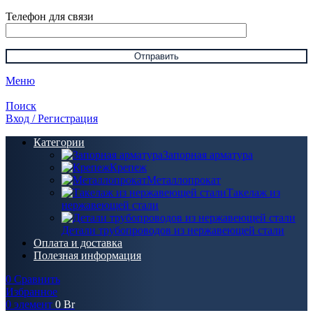
Телефон для связи
Меню
Поиск
Вход / Регистрация
Категории
Запорная арматура
Крепеж
Металлопрокат
Такелаж из
нержавеющей стали
Детали трубопроводов из нержавеющей стали
Оплата и доставка
Полезная информация
0
Сравнить
Избранное
0
элемент
0
Br