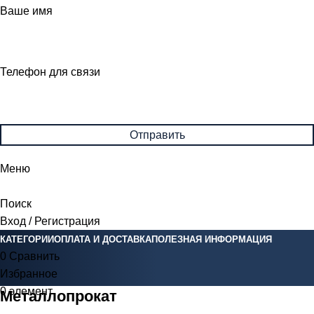
Ваше имя
Телефон для связи
Меню
Поиск
Вход / Регистрация
КАТЕГОРИИ
ОПЛАТА И ДОСТАВКА
ПОЛЕЗНАЯ ИНФОРМАЦИЯ
0
Сравнить
Избранное
0
элемент
0
Br
Металлопрокат