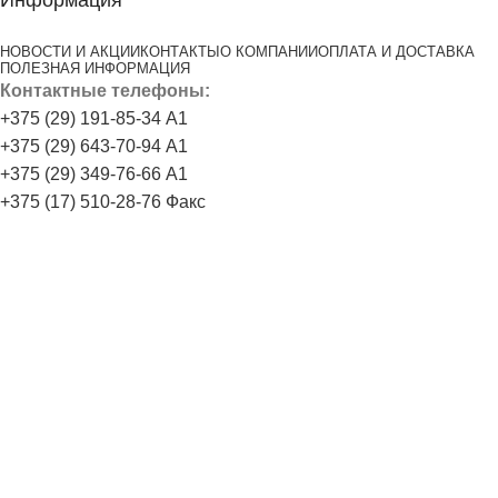
Информация
НОВОСТИ И АКЦИИ
КОНТАКТЫ
О КОМПАНИИ
ОПЛАТА И ДОСТАВКА
ПОЛЕЗНАЯ ИНФОРМАЦИЯ
Контактные телефоны:
+375 (29) 191-85-34 А1
+375 (29) 643-70-94 А1
+375 (29) 349-76-66 А1
+375 (17) 510-28-76 Факс
E-mail:
Zasplav2015@yandex.by
г.Минск, ул.Брикета, д.2, каб.320 Пн-Пт 9:00-18:00
ВНИМАНИЕ! Данный сайт не является интернет-магазином
и не используется для торговли по образцам, и с помощью
курьера. Точные цены на товар Вы сможете получить у
специалиста отдела продаж позвонив по нашим
телефонам, указанным на сайте или при оформлении