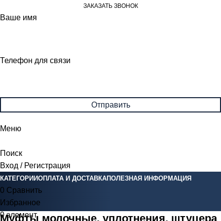
ЗАКАЗАТЬ ЗВОНОК
Ваше имя
Телефон для связи
Меню
Поиск
Вход / Регистрация
КАТЕГОРИИ
ОПЛАТА И ДОСТАВКА
ПОЛЕЗНАЯ ИНФОРМАЦИЯ
0
Сравнить
Избранное
0
элемент
0
Br
Муфты молочные, уплотнения, штуцера