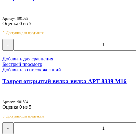
M12
Артикул:
901593
Оценка
0
из 5
Доступно для предзаказа
Количество
товара
Талреп
открытый
Добавить для сравнения
вилка-
Быстрый просмотр
вилка
Добавить в список желаний
АРТ
8339
Талреп открытый вилка-вилка АРТ 8339 M16
M14
Артикул:
901594
Оценка
0
из 5
Доступно для предзаказа
Количество
товара
Талреп