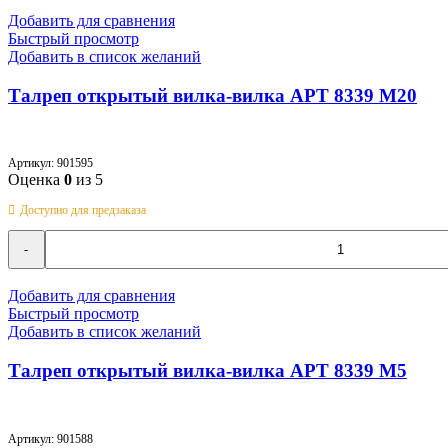
открытый
Добавить для сравнения
вилка-
Быстрый просмотр
вилка
Добавить в список желаний
АРТ
8339
Талреп открытый вилка-вилка АРТ 8339 M20
M16
Артикул:
901595
Оценка
0
из 5
Доступно для предзаказа
Количество
товара
Талреп
открытый
Добавить для сравнения
вилка-
Быстрый просмотр
вилка
Добавить в список желаний
АРТ
8339
Талреп открытый вилка-вилка АРТ 8339 M5
M20
Артикул:
901588