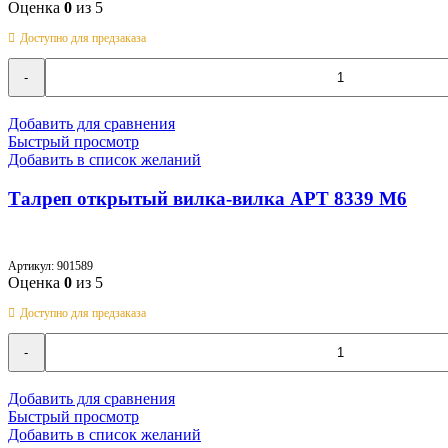
Оценка
0
из 5
Доступно для предзаказа
Количество
товара
Талреп
открытый
Добавить для сравнения
вилка-
Быстрый просмотр
вилка
Добавить в список желаний
АРТ
8339
Талреп открытый вилка-вилка АРТ 8339 M6
M5
Артикул:
901589
Оценка
0
из 5
Доступно для предзаказа
Количество
товара
Талреп
открытый
Добавить для сравнения
вилка-
Быстрый просмотр
вилка
Добавить в список желаний