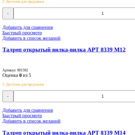
Доступно для предзаказа
Количество
товара
Талреп
открытый
Добавить для сравнения
вилка-
Быстрый просмотр
вилка
Добавить в список желаний
АРТ
8339
Талреп открытый вилка-вилка АРТ 8339 M12
M10
Артикул:
901592
Оценка
0
из 5
Доступно для предзаказа
Количество
товара
Талреп
открытый
Добавить для сравнения
вилка-
Быстрый просмотр
вилка
Добавить в список желаний
АРТ
8339
Талреп открытый вилка-вилка АРТ 8339 M14