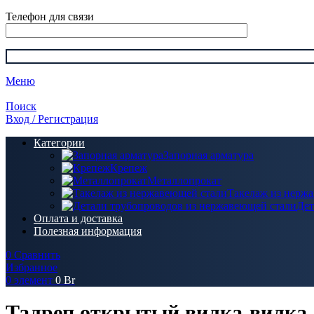
Телефон для связи
Меню
Поиск
Вход / Регистрация
Категории
Запорная арматура
Крепеж
Металлопрокат
Такелаж из нерж
Дет
Оплата и доставка
Полезная информация
0
Сравнить
Избранное
0
элемент
0
Br
Талреп открытый вилка-вилка