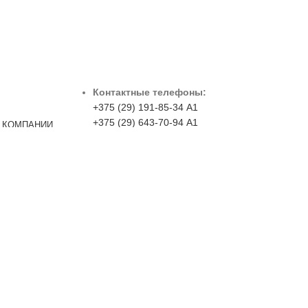
Контактные телефоны:
+375 (29) 191-85-34 А1
+375 (29) 643-70-94 А1
 КОМПАНИИ
Я ИНФОРМАЦИЯ
+375 (29) 349-76-66 А1
+375 (17) 510-28-76 Факс
E-mail:
Zasplav2015@yandex.by
г.Минск, ул.Брикета, д.2, каб.320 Пн-Пт 9:00-
18:00
курьера. Точные цены на товар Вы сможете получить у
ите в форме коммерческого предложения.
ичной офертой.