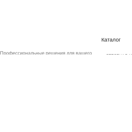
Каталог
Профессиональные решения для вашего
бизнеса: оптовые и розничные поставки
нержавеющего, цветного металлопроката
и уникальных сплавов с гарантией
качества.
ВНИМАНИЕ! Данный сайт не является интернет-магазином и
специалиста отдела продаж позвонив по нашим телефонам,
© 2025 Za-splav. Все права защищены. Копирование инфо