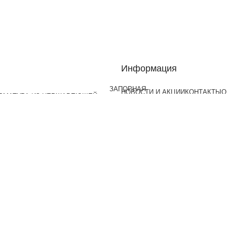
Информация
ЗАПОРНАЯ
НОВОСТИ И АКЦИИ
КОНТАКТЫ
О
АРМАТУРА ИЗ
ОПЛАТА И ДОСТАВКА
ПОЛЕЗНА
НЕРЖАВЕЮЩЕЙ
СТАЛИ
КРЕПЕЖ ИЗ
НЕРЖАВЕЮЩЕЙ
СТАЛИ
МЕТАЛЛОПРОКАТ
 не используется для торговли по образцам, и с помощью 
 указанным на сайте или при оформлении заказа Вы получ
рмации запрещено. Информация на сайте не является публ