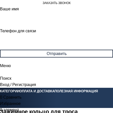
ЗАКАЗАТЬ ЗВОНОК
Ваше имя
Телефон для связи
Меню
Поиск
Вход / Регистрация
КАТЕГОРИИ
ОПЛАТА И ДОСТАВКА
ПОЛЕЗНАЯ ИНФОРМАЦИЯ
0
Сравнить
Избранное
0
элемент
0
Br
Зажимное кольцо для троса