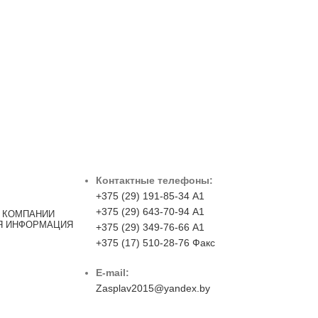
Контактные телефоны:
+375 (29) 191-85-34 А1
+375 (29) 643-70-94 А1
 КОМПАНИИ
Я ИНФОРМАЦИЯ
+375 (29) 349-76-66 А1
+375 (17) 510-28-76 Факс
E-mail:
Zasplav2015@yandex.by
г.Минск, ул.Брикета, д.2, каб.320 Пн-Пт 9:00-