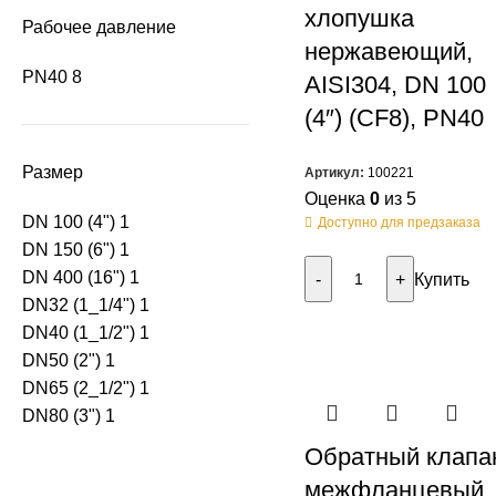
хлопушка
Рабочее давление
нержавеющий,
PN40
8
AISI304, DN 100
(4″) (CF8), PN40
Размер
Артикул:
100221
Оценка
0
из 5
DN 100 (4")
1
Доступно для предзаказа
DN 150 (6")
1
DN 400 (16")
1
Купить
DN32 (1_1/4")
1
DN40 (1_1/2")
1
DN50 (2")
1
DN65 (2_1/2")
1
DN80 (3")
1
Обратный клапа
межфланцевый