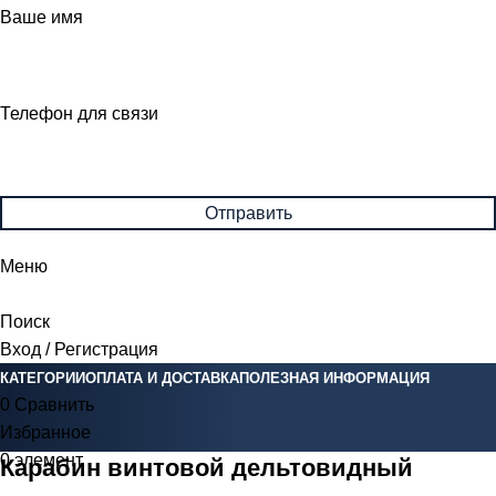
Ваше имя
Телефон для связи
Меню
Поиск
Вход / Регистрация
КАТЕГОРИИ
ОПЛАТА И ДОСТАВКА
ПОЛЕЗНАЯ ИНФОРМАЦИЯ
0
Сравнить
Избранное
0
элемент
0
Br
Карабин винтовой дельтовидный