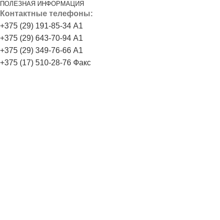
ПОЛЕЗНАЯ ИНФОРМАЦИЯ
Контактные телефоны:
+375 (29) 191-85-34 А1
+375 (29) 643-70-94 А1
+375 (29) 349-76-66 А1
+375 (17) 510-28-76 Факс
E-mail:
Zasplav2015@yandex.by
г.Минск, ул.Брикета, д.2, каб.320 Пн-Пт 9:00-18:00
ВНИМАНИЕ! Данный сайт не является интернет-магазином
и не используется для торговли по образцам, и с помощью
курьера. Точные цены на товар Вы сможете получить у
специалиста отдела продаж позвонив по нашим
телефонам, указанным на сайте или при оформлении
заказа Вы получите в форме коммерческого предложения.
© 2025 Za-splav. Все права защищены. Копирование