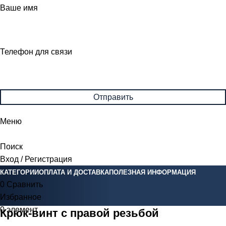
Ваше имя
Телефон для связи
Меню
Поиск
Вход / Регистрация
КАТЕГОРИИ
ОПЛАТА И ДОСТАВКА
ПОЛЕЗНАЯ ИНФОРМАЦИЯ
0
Сравнить
Избранное
0
элемент
0
Br
Крюк-винт с правой резьбой