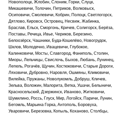
Новополоцк, Жлобин, Слоним, Горки, Слуцк,
Микашевичи, Толочин, Петриков, Волковыск,
Осиповичи, Смолевичи, Кобрин, Полоцк, Светлогорск,
Дятлово, Кировск, Островец, Несвиж, Жабинка,
Браслав, Ельск, Сморгонь, Кричев, Солигорск, Берёза,
Поставы, Речица, Ивье, Чериков, Березино,
Белоозёрск, Чашники, Буда-Кошелёво, Новогрудок,
Шклов, Молодечно, Ивацевичи, Глубокое,
Калинковичи, Мосты, Славгород, Фаниполь, Столин,
Миоры, Лельчицы, Свислочь, Быхов, Любань, Лунинец,
Лепель, Рогачёв, Щучин, Костюковичи, Старые Дороги,
Ляховичи, Дубровно, Наровля, Ошмяны, Климовичи,
Вилейка, Пружаны, Новолукомль, Добруш, Кличев,
Зельва, Воложин, Малорита, Ветка, Ушачи, Белыничи,
Красносельский, Дзержинск, Иваново, Житковичи,
Шумилино, Россь, Глуск, Мир, Логойск, Паричи, Лунин,
Бегомль, Марьина Горка, Антополь, Боровуха,
Уваровичи, Березовка, Копыль, Коханово, Столбцы,