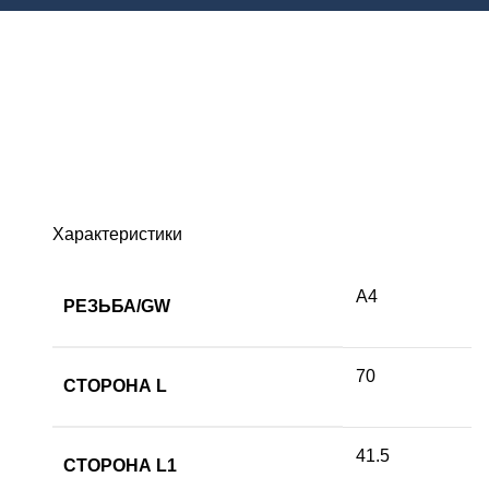
Характеристики
А4
РЕЗЬБА/GW
70
СТОРОНА L
41.5
СТОРОНА L1