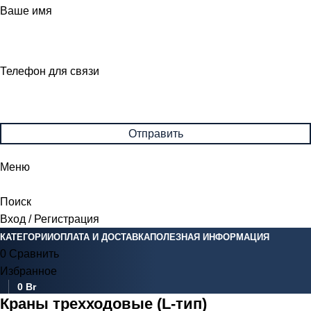
Ваше имя
Телефон для связи
Меню
Поиск
Вход / Регистрация
КАТЕГОРИИ
ОПЛАТА И ДОСТАВКА
ПОЛЕЗНАЯ ИНФОРМАЦИЯ
0
Сравнить
Избранное
0
Br
Краны трехходовые (L-тип)
0
элемент