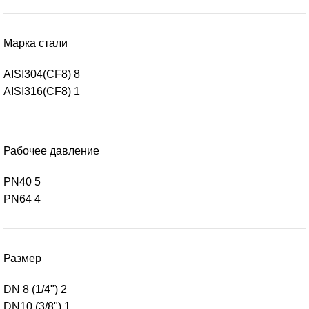
Марка стали
AISI304(СF8)
8
AISI316(СF8)
1
Рабочее давление
PN40
5
PN64
4
Размер
DN 8 (1/4")
2
DN10 (3/8")
1