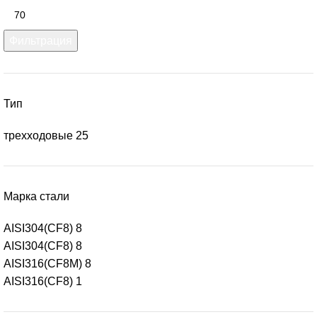
Фильтрация
Тип
трехходовые
25
Марка стали
AISI304(CF8)
8
AISI304(СF8)
8
AISI316(CF8M)
8
AISI316(СF8)
1