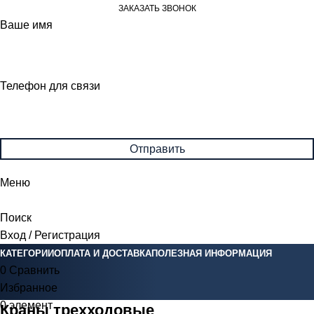
ЗАКАЗАТЬ ЗВОНОК
Ваше имя
Телефон для связи
Меню
Поиск
Вход / Регистрация
КАТЕГОРИИ
ОПЛАТА И ДОСТАВКА
ПОЛЕЗНАЯ ИНФОРМАЦИЯ
0
Сравнить
Избранное
0
элемент
0
Br
Краны трехходовые