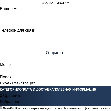
ЗАКАЗАТЬ ЗВОНОК
Ваше имя
Телефон для связи
Меню
Поиск
Вход / Регистрация
КАТЕГОРИИ
ОПЛАТА И ДОСТАВКА
ПОЛЕЗНАЯ ИНФОРМАЦИЯ
0
Сравнить
Избранное
0
элемент
0
Br
Главная
Такелаж из нержавеющей стали
Наконечники
Цанговый зажим с