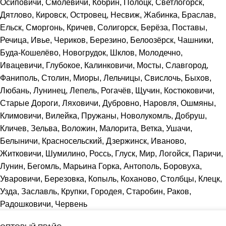
Осиповичи, Смолевичи, Кобрин, Полоцк, Светлогорск,
Дятлово, Кировск, Островец, Несвиж, Жабинка, Браслав,
Ельск, Сморгонь, Кричев, Солигорск, Берёза, Поставы,
Речица, Ивье, Чериков, Березино, Белоозёрск, Чашники,
Буда-Кошелёво, Новогрудок, Шклов, Молодечно,
Ивацевичи, Глубокое, Калинковичи, Мосты, Славгород,
Фаниполь, Столин, Миоры, Лельчицы, Свислочь, Быхов,
Любань, Лунинец, Лепель, Рогачёв, Щучин, Костюковичи,
Старые Дороги, Ляховичи, Дубровно, Наровля, Ошмяны,
Климовичи, Вилейка, Пружаны, Новолукомль, Добруш,
Кличев, Зельва, Воложин, Малорита, Ветка, Ушачи,
Белыничи, Красносельский, Дзержинск, Иваново,
Житковичи, Шумилино, Россь, Глуск, Мир, Логойск, Паричи,
Лунин, Бегомль, Марьина Горка, Антополь, Боровуха,
Уваровичи, Березовка, Копыль, Коханово, Столбцы, Клецк,
Узда, Заславль, Крупки, Городея, Старобин, Раков,
Радошковичи, Червень