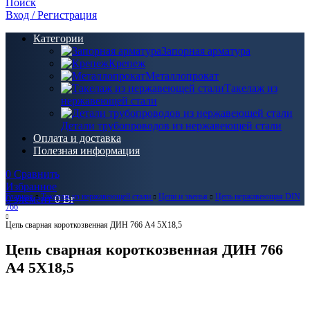
Поиск
Вход / Регистрация
Категории
Запорная арматура
Крепеж
Металлопрокат
Такелаж из
нержавеющей стали
Детали трубопроводов из нержавеющей стали
Оплата и доставка
Полезная информация
0
Сравнить
Избранное
Главная
Такелаж из нержавеющей стали
Цепи и звенья
Цепь нержавеющая DIN
0
элемент
0
Br
766
Цепь сварная короткозвенная ДИН 766 А4 5Х18,5
Цепь сварная короткозвенная ДИН 766
А4 5Х18,5