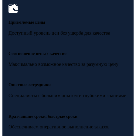
Приемлемые цены
Доступный уровень цен без ущерба для качества
Соотношение цены / качество
Максимально возможное качество за разумную цену
Опытные сотрудники
Специалисты с большим опытом и глубокими знаниями
Кратчайшие сроки, быстрые сроки
Обеспечиваем оперативное выполнение заказов