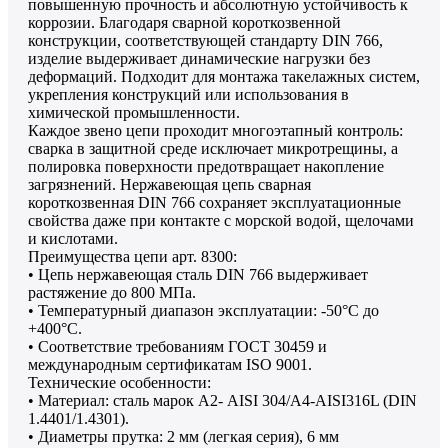
повышенную прочность и абсолютную устойчивость к
коррозии. Благодаря сварной короткозвенной
конструкции, соответствующей стандарту DIN 766,
изделие выдерживает динамические нагрузки без
деформаций. Подходит для монтажа такелажных систем,
укрепления конструкций или использования в
химической промышленности.
Каждое звено цепи проходит многоэтапный контроль:
сварка в защитной среде исключает микротрещины, а
полировка поверхности предотвращает накопление
загрязнений. Нержавеющая цепь сварная
короткозвенная DIN 766 сохраняет эксплуатационные
свойства даже при контакте с морской водой, щелочами
и кислотами.
Преимущества цепи арт. 8300:
• Цепь нержавеющая сталь DIN 766 выдерживает
растяжение до 800 МПа.
• Температурный диапазон эксплуатации: -50°C до
+400°C.
• Соответствие требованиям ГОСТ 30459 и
международным сертификатам ISO 9001.
Технические особенности:
• Материал: сталь марок А2- AISI 304/А4-AISI316L (DIN
1.4401/1.4301).
• Диаметры прутка: 2 мм (легкая серия), 6 мм