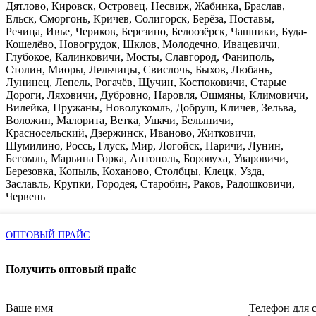
Дятлово, Кировск, Островец, Несвиж, Жабинка, Браслав,
Ельск, Сморгонь, Кричев, Солигорск, Берёза, Поставы,
Речица, Ивье, Чериков, Березино, Белоозёрск, Чашники, Буда-
Кошелёво, Новогрудок, Шклов, Молодечно, Ивацевичи,
Глубокое, Калинковичи, Мосты, Славгород, Фаниполь,
Столин, Миоры, Лельчицы, Свислочь, Быхов, Любань,
Лунинец, Лепель, Рогачёв, Щучин, Костюковичи, Старые
Дороги, Ляховичи, Дубровно, Наровля, Ошмяны, Климовичи,
Вилейка, Пружаны, Новолукомль, Добруш, Кличев, Зельва,
Воложин, Малорита, Ветка, Ушачи, Белыничи,
Красносельский, Дзержинск, Иваново, Житковичи,
Шумилино, Россь, Глуск, Мир, Логойск, Паричи, Лунин,
Бегомль, Марьина Горка, Антополь, Боровуха, Уваровичи,
Березовка, Копыль, Коханово, Столбцы, Клецк, Узда,
Заславль, Крупки, Городея, Старобин, Раков, Радошковичи,
Червень
ОПТОВЫЙ ПРАЙС
Получить оптовый прайс
Ваше имя
Телефон для 