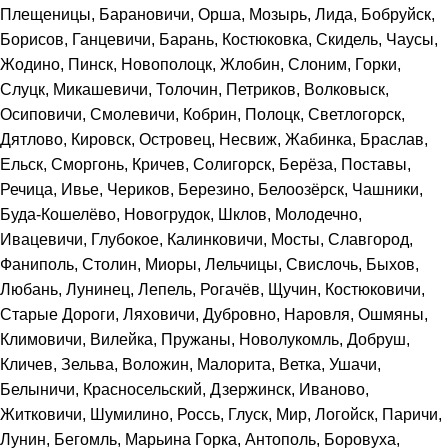
Плещеницы, Барановичи, Орша, Мозырь, Лида, Бобруйск,
Борисов, Ганцевичи, Барань, Костюковка, Скидель, Чаусы,
Жодино, Пинск, Новополоцк, Жлобин, Слоним, Горки,
Слуцк, Микашевичи, Толочин, Петриков, Волковыск,
Осиповичи, Смолевичи, Кобрин, Полоцк, Светлогорск,
Дятлово, Кировск, Островец, Несвиж, Жабинка, Браслав,
Ельск, Сморгонь, Кричев, Солигорск, Берёза, Поставы,
Речица, Ивье, Чериков, Березино, Белоозёрск, Чашники,
Буда-Кошелёво, Новогрудок, Шклов, Молодечно,
Ивацевичи, Глубокое, Калинковичи, Мосты, Славгород,
Фаниполь, Столин, Миоры, Лельчицы, Свислочь, Быхов,
Любань, Лунинец, Лепель, Рогачёв, Щучин, Костюковичи,
Старые Дороги, Ляховичи, Дубровно, Наровля, Ошмяны,
Климовичи, Вилейка, Пружаны, Новолукомль, Добруш,
Кличев, Зельва, Воложин, Малорита, Ветка, Ушачи,
Белыничи, Красносельский, Дзержинск, Иваново,
Житковичи, Шумилино, Россь, Глуск, Мир, Логойск, Паричи,
Лунин, Бегомль, Марьина Горка, Антополь, Боровуха,