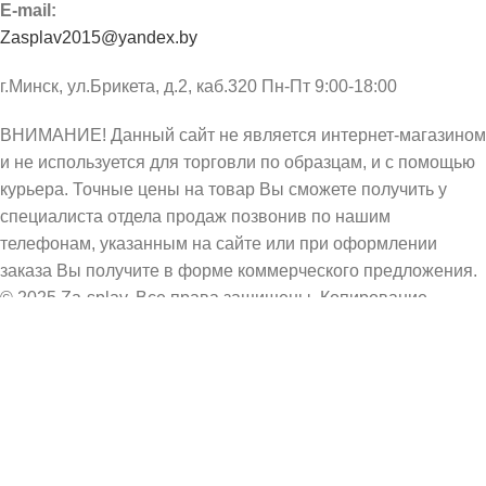
E-mail:
Zasplav2015@yandex.by
г.Минск, ул.Брикета, д.2, каб.320 Пн-Пт 9:00-18:00
ВНИМАНИЕ! Данный сайт не является интернет-магазином
и не используется для торговли по образцам, и с помощью
курьера. Точные цены на товар Вы сможете получить у
специалиста отдела продаж позвонив по нашим
телефонам, указанным на сайте или при оформлении
заказа Вы получите в форме коммерческого предложения.
© 2025 Za-splav. Все права защищены. Копирование
информации запрещено. Информация на сайте не
является публичной офертой.
Избранное
0
элемент
Заказ
ЗАПОРНАЯ
АРМАТУРА ИЗ
НЕРЖАВЕЮЩЕЙ
Поиск
Поиск