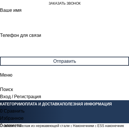
ЗАКАЗАТЬ ЗВОНОК
Ваше имя
Телефон для связи
Меню
Поиск
Вход / Регистрация
КАТЕГОРИИ
ОПЛАТА И ДОСТАВКА
ПОЛЕЗНАЯ ИНФОРМАЦИЯ
0
Сравнить
Избранное
0
элемент
0
Br
Главная
Такелаж из нержавеющей стали
Наконечники
ESS наконечник