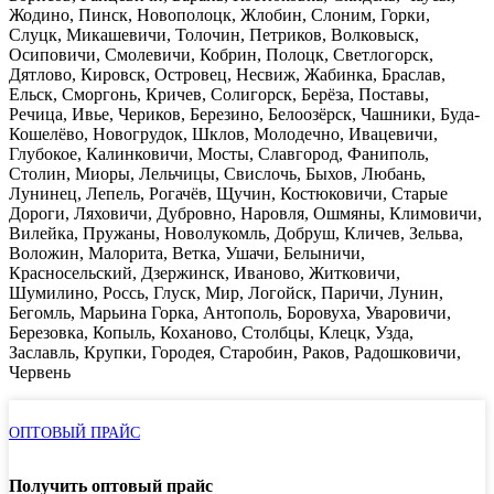
Жодино, Пинск, Новополоцк, Жлобин, Слоним, Горки,
Слуцк, Микашевичи, Толочин, Петриков, Волковыск,
Осиповичи, Смолевичи, Кобрин, Полоцк, Светлогорск,
Дятлово, Кировск, Островец, Несвиж, Жабинка, Браслав,
Ельск, Сморгонь, Кричев, Солигорск, Берёза, Поставы,
Речица, Ивье, Чериков, Березино, Белоозёрск, Чашники, Буда-
Кошелёво, Новогрудок, Шклов, Молодечно, Ивацевичи,
Глубокое, Калинковичи, Мосты, Славгород, Фаниполь,
Столин, Миоры, Лельчицы, Свислочь, Быхов, Любань,
Лунинец, Лепель, Рогачёв, Щучин, Костюковичи, Старые
Дороги, Ляховичи, Дубровно, Наровля, Ошмяны, Климовичи,
Вилейка, Пружаны, Новолукомль, Добруш, Кличев, Зельва,
Воложин, Малорита, Ветка, Ушачи, Белыничи,
Красносельский, Дзержинск, Иваново, Житковичи,
Шумилино, Россь, Глуск, Мир, Логойск, Паричи, Лунин,
Бегомль, Марьина Горка, Антополь, Боровуха, Уваровичи,
Березовка, Копыль, Коханово, Столбцы, Клецк, Узда,
Заславль, Крупки, Городея, Старобин, Раков, Радошковичи,
Червень
ОПТОВЫЙ ПРАЙС
Получить оптовый прайс