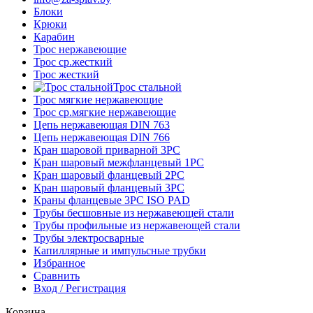
Блоки
Крюки
Карабин
Трос нержавеющие
Трос ср.жесткий
Трос жесткий
Трос стальной
Трос мягкие нержавеющие
Трос ср.мягкие нержавеющие
Цепь нержавеющая DIN 763
Цепь нержавеющая DIN 766
Кран шаровой приварной 3PC
Кран шаровый межфланцевый 1PC
Кран шаровый фланцевый 2PC
Кран шаровый фланцевый 3PC
Краны фланцевые 3PC ISO PAD
Трубы бесшовные из нержавеющей стали
Трубы профильные из нержавеющей стали
Трубы электросварные
Капиллярные и импульсные трубки
Избранное
Сравнить
Вход / Регистрация
Корзина