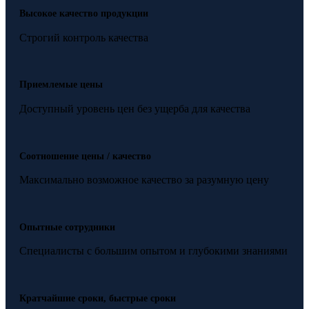
Высокое качество продукции
Строгий контроль качества
Приемлемые цены
Доступный уровень цен без ущерба для качества
Соотношение цены / качество
Максимально возможное качество за разумную цену
Опытные сотрудники
Специалисты с большим опытом и глубокими знаниями
Кратчайшие сроки, быстрые сроки