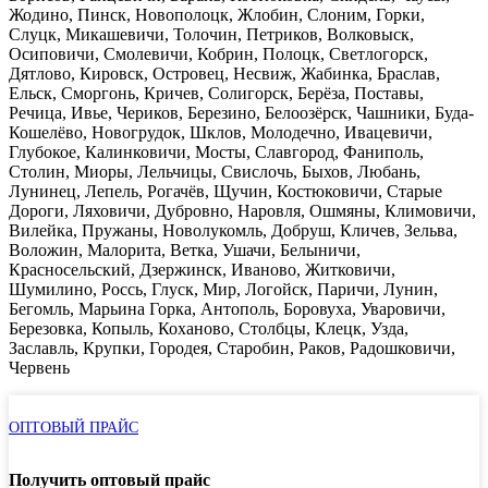
Жодино, Пинск, Новополоцк, Жлобин, Слоним, Горки,
Слуцк, Микашевичи, Толочин, Петриков, Волковыск,
Осиповичи, Смолевичи, Кобрин, Полоцк, Светлогорск,
Дятлово, Кировск, Островец, Несвиж, Жабинка, Браслав,
Ельск, Сморгонь, Кричев, Солигорск, Берёза, Поставы,
Речица, Ивье, Чериков, Березино, Белоозёрск, Чашники, Буда-
Кошелёво, Новогрудок, Шклов, Молодечно, Ивацевичи,
Глубокое, Калинковичи, Мосты, Славгород, Фаниполь,
Столин, Миоры, Лельчицы, Свислочь, Быхов, Любань,
Лунинец, Лепель, Рогачёв, Щучин, Костюковичи, Старые
Дороги, Ляховичи, Дубровно, Наровля, Ошмяны, Климовичи,
Вилейка, Пружаны, Новолукомль, Добруш, Кличев, Зельва,
Воложин, Малорита, Ветка, Ушачи, Белыничи,
Красносельский, Дзержинск, Иваново, Житковичи,
Шумилино, Россь, Глуск, Мир, Логойск, Паричи, Лунин,
Бегомль, Марьина Горка, Антополь, Боровуха, Уваровичи,
Березовка, Копыль, Коханово, Столбцы, Клецк, Узда,
Заславль, Крупки, Городея, Старобин, Раков, Радошковичи,
Червень
ОПТОВЫЙ ПРАЙС
Получить оптовый прайс