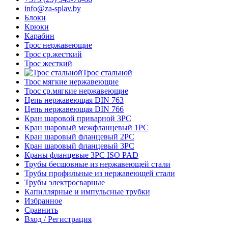
info@za-splav.by
Блоки
Крюки
Карабин
Трос нержавеющие
Трос ср.жесткий
Трос жесткий
Трос стальной
Трос мягкие нержавеющие
Трос ср.мягкие нержавеющие
Цепь нержавеющая DIN 763
Цепь нержавеющая DIN 766
Кран шаровой приварной 3PC
Кран шаровый межфланцевый 1PC
Кран шаровый фланцевый 2PC
Кран шаровый фланцевый 3PC
Краны фланцевые 3PC ISO PAD
Трубы бесшовные из нержавеющей стали
Трубы профильные из нержавеющей стали
Трубы электросварные
Капиллярные и импульсные трубки
Избранное
Сравнить
Вход / Регистрация