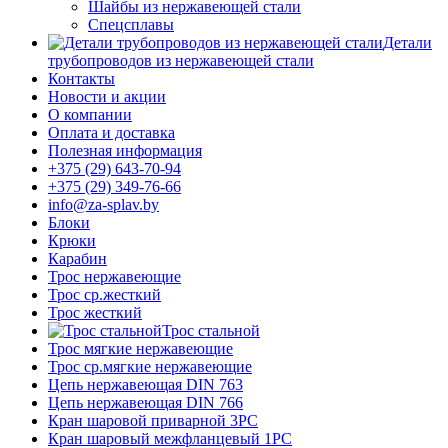
Шайбы из нержавеющей стали
Спецсплавы
Детали
трубопроводов из нержавеющей стали
Контакты
Новости и акции
О компании
Оплата и доставка
Полезная информация
+375 (29) 643-70-94
+375 (29) 349-76-66
info@za-splav.by
Блоки
Крюки
Карабин
Трос нержавеющие
Трос ср.жесткий
Трос жесткий
Трос стальной
Трос мягкие нержавеющие
Трос ср.мягкие нержавеющие
Цепь нержавеющая DIN 763
Цепь нержавеющая DIN 766
Кран шаровой приварной 3PC
Кран шаровый межфланцевый 1PC