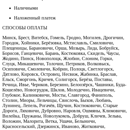
Наличными
Наложенный платеж
СПОСОБЫ ОПЛАТЫ
Минск, Брест, Витебск, Гомель, Гродно, Могилев, Дрогичин,
Городок, Хойники, Берёзовка, Мстиславль, Смиловичи,
Плещеницы, Барановичи, Орша, Мозырь, Лида, Бобруйск,
Борисов, Ганцевичи, Барань, Костюковка, Скидель, Чаусы,
Жодино, Пинск, Новополоцк, Жлобин, Слоним, Горки,
Слуцк, Микашевичи, Толочин, Петриков, Волковыск,
Осиповичи, Смолевичи, Кобрин, Полоцк, Светлогорск,
Дятлово, Кировск, Островец, Несвиж, Жабинка, Браслав,
Ельск, Сморгонь, Кричев, Солигорск, Берёза, Поставы,
Речица, Ивье, Чериков, Березино, Белоозёрск, Чашники, Буда-
Кошелёво, Новогрудок, Шклов, Молодечно, Ивацевичи,
Глубокое, Калинковичи, Мосты, Славгород, Фаниполь,
Столин, Миоры, Лельчицы, Свислочь, Быхов, Любань,
Лунинец, Лепель, Рогачёв, Щучин, Костюковичи, Старые
Дороги, Ляховичи, Дубровно, Наровля, Ошмяны, Климовичи,
Вилейка, Пружаны, Новолукомль, Добруш, Кличев, Зельва,
Воложин, Малорита, Ветка, Ушачи, Белыничи,
Красносельский, Дзержинск, Иваново, Житковичи,