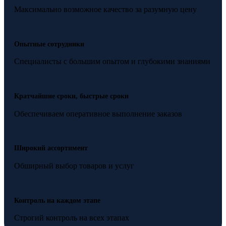
Максимально возможное качество за разумную цену
Опытные сотрудники
Специалисты с большим опытом и глубокими знаниями
Кратчайшие сроки, быстрые сроки
Обеспечиваем оперативное выполнение заказов
Широкий ассортимент
Обширный выбор товаров и услуг
Контроль на каждом этапе
Строгий контроль на всех этапах