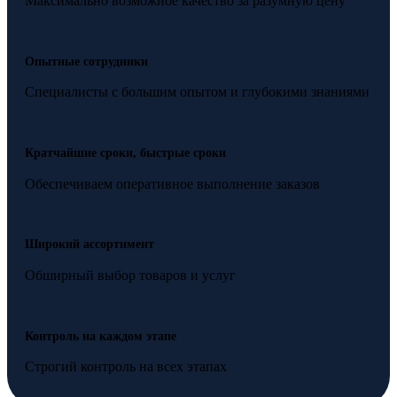
Максимально возможное качество за разумную цену
Опытные сотрудники
Специалисты с большим опытом и глубокими знаниями
Кратчайшие сроки, быстрые сроки
Обеспечиваем оперативное выполнение заказов
Широкий ассортимент
Обширный выбор товаров и услуг
Контроль на каждом этапе
Строгий контроль на всех этапах