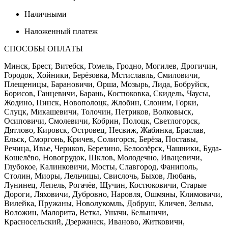
Наличными
Наложенный платеж
СПОСОБЫ ОПЛАТЫ
Минск, Брест, Витебск, Гомель, Гродно, Могилев, Дрогичин,
Городок, Хойники, Берёзовка, Мстиславль, Смиловичи,
Плещеницы, Барановичи, Орша, Мозырь, Лида, Бобруйск,
Борисов, Ганцевичи, Барань, Костюковка, Скидель, Чаусы,
Жодино, Пинск, Новополоцк, Жлобин, Слоним, Горки,
Слуцк, Микашевичи, Толочин, Петриков, Волковыск,
Осиповичи, Смолевичи, Кобрин, Полоцк, Светлогорск,
Дятлово, Кировск, Островец, Несвиж, Жабинка, Браслав,
Ельск, Сморгонь, Кричев, Солигорск, Берёза, Поставы,
Речица, Ивье, Чериков, Березино, Белоозёрск, Чашники, Буда-
Кошелёво, Новогрудок, Шклов, Молодечно, Ивацевичи,
Глубокое, Калинковичи, Мосты, Славгород, Фаниполь,
Столин, Миоры, Лельчицы, Свислочь, Быхов, Любань,
Лунинец, Лепель, Рогачёв, Щучин, Костюковичи, Старые
Дороги, Ляховичи, Дубровно, Наровля, Ошмяны, Климовичи,
Вилейка, Пружаны, Новолукомль, Добруш, Кличев, Зельва,
Воложин, Малорита, Ветка, Ушачи, Белыничи,
Красносельский, Дзержинск, Иваново, Житковичи,