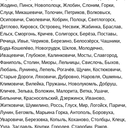
Жодино, Пинск, Новополоцк, Жлобин, Слоним, Горки,
Слуцк, Микашевичи, Толочин, Петриков, Волковыск,
Осиповичи, Смолевичи, Кобрин, Полоцк, Светлогорск,
Дятлово, Кировск, Островец, Несвиж, Жабинка, Браслав,
Ельск, Сморгонь, Кричев, Солигорск, Берёза, Поставы,
Речица, Ивье, Чериков, Березино, Белоозёрск, Чашники,
Буда-Кошелёво, Новогрудок, Шклов, Молодечно,
Ивацевичи, Глубокое, Калинковичи, Мосты, Славгород,
Фаниполь, Столин, Миоры, Лельчицы, Свислочь, Быхов,
Любань, Лунинец, Лепель, Рогачёв, Щучин, Костюковичи,
Старые Дороги, Ляховичи, Дубровно, Наровля, Ошмяны,
Климовичи, Вилейка, Пружаны, Новолукомль, Добруш,
Кличев, Зельва, Воложин, Малорита, Ветка, Ушачи,
Белыничи, Красносельский, Дзержинск, Иваново,
Житковичи, Шумилино, Россь, Глуск, Мир, Логойск, Паричи,
Лунин, Бегомль, Марьина Горка, Антополь, Боровуха,
Уваровичи, Березовка, Копыль, Коханово, Столбцы, Клецк,
Узда, Заславль, Крупки, Городея, Старобин, Раков,