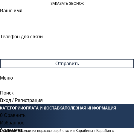
ЗАКАЗАТЬ ЗВОНОК
Ваше имя
Телефон для связи
Меню
Поиск
Вход / Регистрация
КАТЕГОРИИ
ОПЛАТА И ДОСТАВКА
ПОЛЕЗНАЯ ИНФОРМАЦИЯ
0
Сравнить
Избранное
0
элемент
0
Br
Главная
Такелаж из нержавеющей стали
Карабины
Карабин с