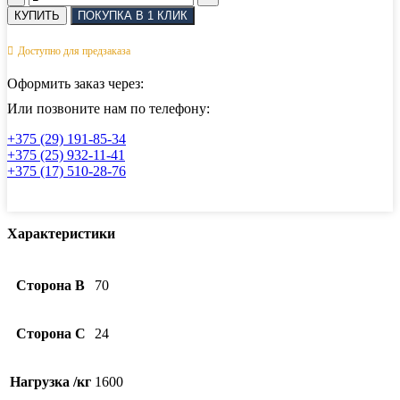
товара
КУПИТЬ
ПОКУПКА В 1 КЛИК
Карабин
с
Доступно для предзаказа
резьбовой
предохранительной
Оформить заказ через:
втулкой
и
Или позвоните нам по телефону:
перемычкой
+375 (29) 191-85-34
АРТ
+375 (25) 932-11-41
8954
+375 (17) 510-28-76
11
мм
Характеристики
Сторона B
70
Сторона C
24
Нагрузка /кг
1600