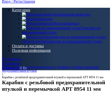
Вход / Регистрация
Категории
Запорная арматура
Крепеж
Металлопрокат
Такелаж из
нержавеющей стали
Детали трубопроводов из нержавеющей стали
Оплата и доставка
Полезная информация
0
Сравнить
Избранное
Главная
Такелаж из нержавеющей стали
Карабины
Карабин с резьбовой
0
элемент
0
Br
предохранительной втулкой
Карабин с резьбовой предохранительной втулкой и перемычкой АРТ 8954 11 мм
Карабин с резьбовой предохранительной
втулкой и перемычкой АРТ 8954 11 мм