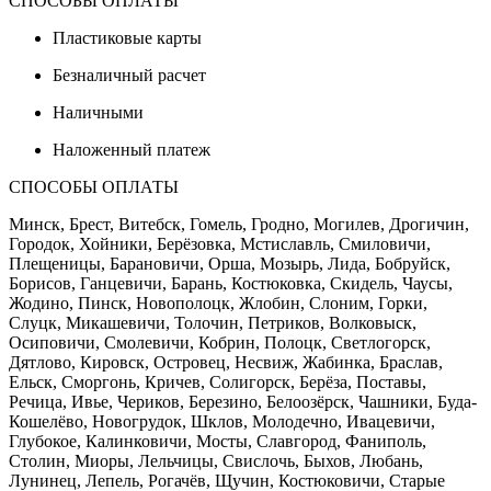
СПОСОБЫ ОПЛАТЫ
Пластиковые карты
Безналичный расчет
Наличными
Наложенный платеж
СПОСОБЫ ОПЛАТЫ
Минск, Брест, Витебск, Гомель, Гродно, Могилев, Дрогичин,
Городок, Хойники, Берёзовка, Мстиславль, Смиловичи,
Плещеницы, Барановичи, Орша, Мозырь, Лида, Бобруйск,
Борисов, Ганцевичи, Барань, Костюковка, Скидель, Чаусы,
Жодино, Пинск, Новополоцк, Жлобин, Слоним, Горки,
Слуцк, Микашевичи, Толочин, Петриков, Волковыск,
Осиповичи, Смолевичи, Кобрин, Полоцк, Светлогорск,
Дятлово, Кировск, Островец, Несвиж, Жабинка, Браслав,
Ельск, Сморгонь, Кричев, Солигорск, Берёза, Поставы,
Речица, Ивье, Чериков, Березино, Белоозёрск, Чашники, Буда-
Кошелёво, Новогрудок, Шклов, Молодечно, Ивацевичи,
Глубокое, Калинковичи, Мосты, Славгород, Фаниполь,
Столин, Миоры, Лельчицы, Свислочь, Быхов, Любань,
Лунинец, Лепель, Рогачёв, Щучин, Костюковичи, Старые