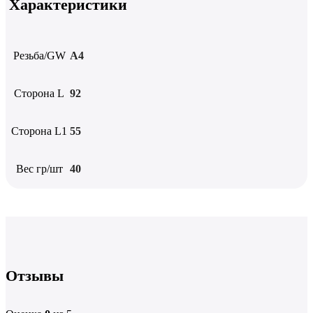
Характеристики
Резьба/GW
А4
Сторона L
92
Сторона L1
55
Вес гр/шт
40
Отзывы