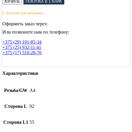
КУПИТЬ
ПОКУПКА В 1 КЛИК
Кольцо-
винт
Доступно для предзаказа
с
правой
Оформить заказ через:
резьбой
АРТ
Или позвоните нам по телефону:
8433
+375 (29) 191-85-34
M8
+375 (25) 932-11-41
+375 (17) 510-28-76
Характеристики
Резьба/GW
А4
Сторона L
92
Сторона L1
55