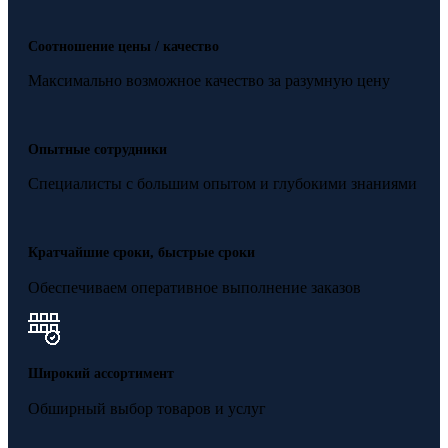
Соотношение цены / качество
Максимально возможное качество за разумную цену
Опытные сотрудники
Специалисты с большим опытом и глубокими знаниями
Кратчайшие сроки, быстрые сроки
Обеспечиваем оперативное выполнение заказов
Широкий ассортимент
Обширный выбор товаров и услуг