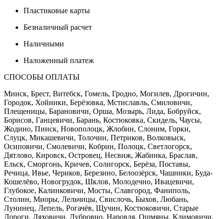
Пластиковые карты
Безналичный расчет
Наличными
Наложенный платеж
СПОСОБЫ ОПЛАТЫ
Минск, Брест, Витебск, Гомель, Гродно, Могилев, Дрогичин,
Городок, Хойники, Берёзовка, Мстиславль, Смиловичи,
Плещеницы, Барановичи, Орша, Мозырь, Лида, Бобруйск,
Борисов, Ганцевичи, Барань, Костюковка, Скидель, Чаусы,
Жодино, Пинск, Новополоцк, Жлобин, Слоним, Горки,
Слуцк, Микашевичи, Толочин, Петриков, Волковыск,
Осиповичи, Смолевичи, Кобрин, Полоцк, Светлогорск,
Дятлово, Кировск, Островец, Несвиж, Жабинка, Браслав,
Ельск, Сморгонь, Кричев, Солигорск, Берёза, Поставы,
Речица, Ивье, Чериков, Березино, Белоозёрск, Чашники, Буда-
Кошелёво, Новогрудок, Шклов, Молодечно, Ивацевичи,
Глубокое, Калинковичи, Мосты, Славгород, Фаниполь,
Столин, Миоры, Лельчицы, Свислочь, Быхов, Любань,
Лунинец, Лепель, Рогачёв, Щучин, Костюковичи, Старые
Дороги, Ляховичи, Дубровно, Наровля, Ошмяны, Климовичи,