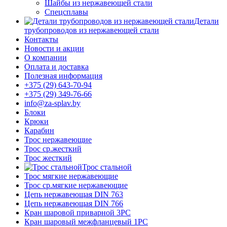
Шайбы из нержавеющей стали
Спецсплавы
Детали
трубопроводов из нержавеющей стали
Контакты
Новости и акции
О компании
Оплата и доставка
Полезная информация
+375 (29) 643-70-94
+375 (29) 349-76-66
info@za-splav.by
Блоки
Крюки
Карабин
Трос нержавеющие
Трос ср.жесткий
Трос жесткий
Трос стальной
Трос мягкие нержавеющие
Трос ср.мягкие нержавеющие
Цепь нержавеющая DIN 763
Цепь нержавеющая DIN 766
Кран шаровой приварной 3PC
Кран шаровый межфланцевый 1PC