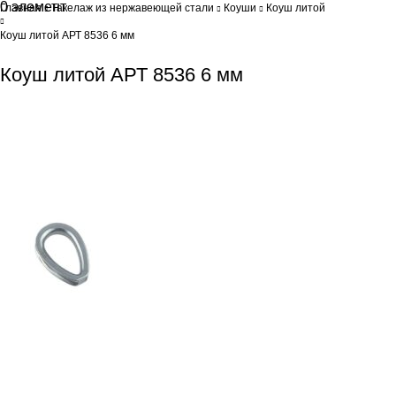
0
элемент
0
Br
Главная
Такелаж из нержавеющей стали
Коуши
Коуш литой
Коуш литой АРТ 8536 6 мм
Коуш литой АРТ 8536 6 мм