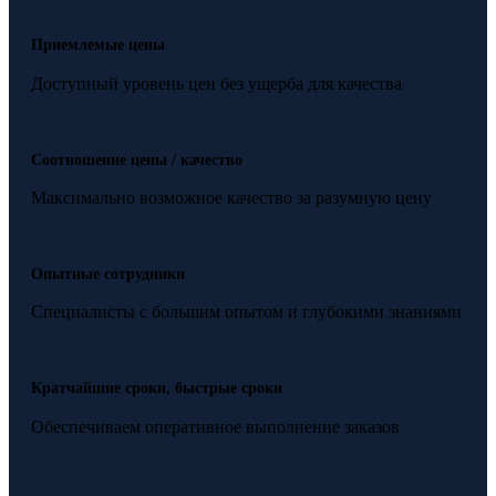
Приемлемые цены
Доступный уровень цен без ущерба для качества
Соотношение цены / качество
Максимально возможное качество за разумную цену
Опытные сотрудники
Специалисты с большим опытом и глубокими знаниями
Кратчайшие сроки, быстрые сроки
Обеспечиваем оперативное выполнение заказов