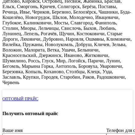
Дятлово, Кировск, Островец, Несвиж, Жабинка, Браслав,
Ельск, Сморгонь, Кричев, Солигорск, Берёза, Поставы,
Речица, Ивье, Чериков, Березино, Белоозёрск, Чашники, Буда-
Кошелёво, Новогрудок, Шклов, Молодечно, Ивацевичи,
Глубокое, Калинковичи, Мосты, Славгород, Фаниполь,
Столин, Миоры, Лельчицы, Свислочь, Быхов, Любань,
Лунинец, Лепель, Рогачёв, Щучин, Костюковичи, Старые
Дороги, Ляховичи, Дубровно, Наровля, Ошмяны, Климовичи,
Вилейка, Пружаны, Новолукомль, Добруш, Кличев, Зельва,
Воложин, Малорита, Ветка, Ушачи, Белыничи,
Красносельский, Дзержинск, Иваново, Житковичи,
Шумилино, Россь, Глуск, Мир, Логойск, Паричи, Лунин,
Бегомль, Марьина Горка, Антополь, Боровуха, Уваровичи,
Березовка, Копыль, Коханово, Столбцы, Клецк, Узда,
Заславль, Крупки, Городея, Старобин, Раков, Радошковичи,
Червень
ОПТОВЫЙ ПРАЙС
Получить оптовый прайс
Ваше имя
Телефон для 