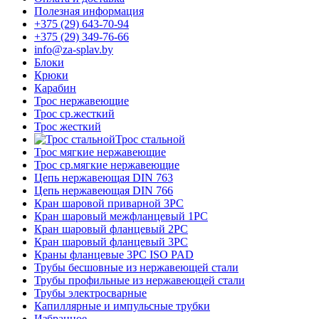
Полезная информация
+375 (29) 643-70-94
+375 (29) 349-76-66
info@za-splav.by
Блоки
Крюки
Карабин
Трос нержавеющие
Трос ср.жесткий
Трос жесткий
Трос стальной
Трос мягкие нержавеющие
Трос ср.мягкие нержавеющие
Цепь нержавеющая DIN 763
Цепь нержавеющая DIN 766
Кран шаровой приварной 3PC
Кран шаровый межфланцевый 1PC
Кран шаровый фланцевый 2PC
Кран шаровый фланцевый 3PC
Краны фланцевые 3PC ISO PAD
Трубы бесшовные из нержавеющей стали
Трубы профильные из нержавеющей стали
Трубы электросварные
Капиллярные и импульсные трубки
Избранное