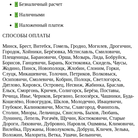
Безналичный расчет
Наличными
Наложенный платеж
СПОСОБЫ ОПЛАТЫ
Минск, Брест, Витебск, Гомель, Гродно, Могилев, Дрогичин,
Городок, Хойники, Берёзовка, Мстиславль, Смиловичи,
Плещеницы, Барановичи, Орша, Мозырь, Лида, Бобруйск,
Борисов, Ганцевичи, Барань, Костюковка, Скидель, Чаусы,
Жодино, Пинск, Новополоцк, Жлобин, Слоним, Горки,
Слуцк, Микашевичи, Толочин, Петриков, Волковыск,
Осиповичи, Смолевичи, Кобрин, Полоцк, Светлогорск,
Дятлово, Кировск, Островец, Несвиж, Жабинка, Браслав,
Ельск, Сморгонь, Кричев, Солигорск, Берёза, Поставы,
Речица, Ивье, Чериков, Березино, Белоозёрск, Чашники, Буда-
Кошелёво, Новогрудок, Шклов, Молодечно, Ивацевичи,
Глубокое, Калинковичи, Мосты, Славгород, Фаниполь,
Столин, Миоры, Лельчицы, Свислочь, Быхов, Любань,
Лунинец, Лепель, Рогачёв, Щучин, Костюковичи, Старые
Дороги, Ляховичи, Дубровно, Наровля, Ошмяны, Климовичи,
Вилейка, Пружаны, Новолукомль, Добруш, Кличев, Зельва,
Воложин, Малорита, Ветка, Ушачи, Белыничи,