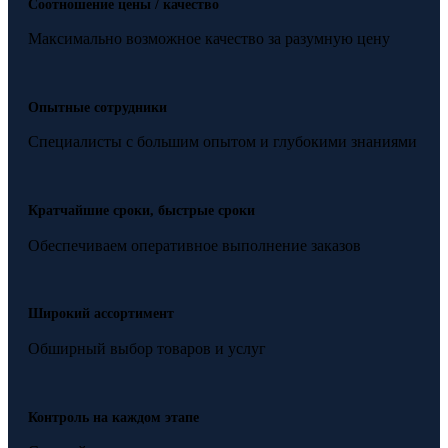
Соотношение цены / качество
Максимально возможное качество за разумную цену
Опытные сотрудники
Специалисты с большим опытом и глубокими знаниями
Кратчайшие сроки, быстрые сроки
Обеспечиваем оперативное выполнение заказов
Широкий ассортимент
Обширный выбор товаров и услуг
Контроль на каждом этапе