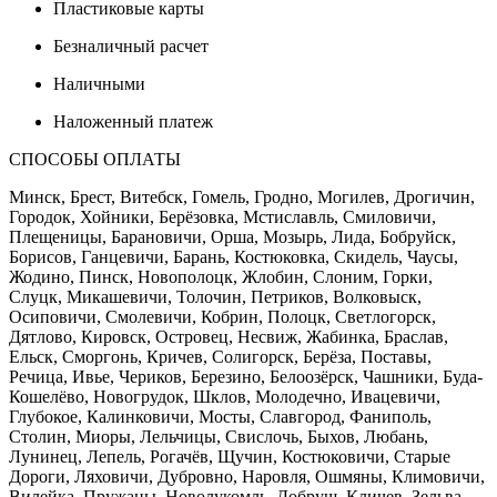
Пластиковые карты
Безналичный расчет
Наличными
Наложенный платеж
СПОСОБЫ ОПЛАТЫ
Минск, Брест, Витебск, Гомель, Гродно, Могилев, Дрогичин,
Городок, Хойники, Берёзовка, Мстиславль, Смиловичи,
Плещеницы, Барановичи, Орша, Мозырь, Лида, Бобруйск,
Борисов, Ганцевичи, Барань, Костюковка, Скидель, Чаусы,
Жодино, Пинск, Новополоцк, Жлобин, Слоним, Горки,
Слуцк, Микашевичи, Толочин, Петриков, Волковыск,
Осиповичи, Смолевичи, Кобрин, Полоцк, Светлогорск,
Дятлово, Кировск, Островец, Несвиж, Жабинка, Браслав,
Ельск, Сморгонь, Кричев, Солигорск, Берёза, Поставы,
Речица, Ивье, Чериков, Березино, Белоозёрск, Чашники, Буда-
Кошелёво, Новогрудок, Шклов, Молодечно, Ивацевичи,
Глубокое, Калинковичи, Мосты, Славгород, Фаниполь,
Столин, Миоры, Лельчицы, Свислочь, Быхов, Любань,
Лунинец, Лепель, Рогачёв, Щучин, Костюковичи, Старые
Дороги, Ляховичи, Дубровно, Наровля, Ошмяны, Климовичи,
Вилейка, Пружаны, Новолукомль, Добруш, Кличев, Зельва,