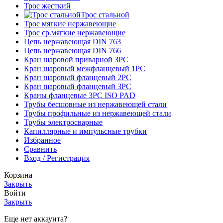
Трос жесткий
Трос стальной
Трос мягкие нержавеющие
Трос ср.мягкие нержавеющие
Цепь нержавеющая DIN 763
Цепь нержавеющая DIN 766
Кран шаровой приварной 3PC
Кран шаровый межфланцевый 1PC
Кран шаровый фланцевый 2PC
Кран шаровый фланцевый 3PC
Краны фланцевые 3PC ISO PAD
Трубы бесшовные из нержавеющей стали
Трубы профильные из нержавеющей стали
Трубы электросварные
Капиллярные и импульсные трубки
Избранное
Сравнить
Вход / Регистрация
Корзина
Закрыть
Войти
Закрыть
Еще нет аккаунта?