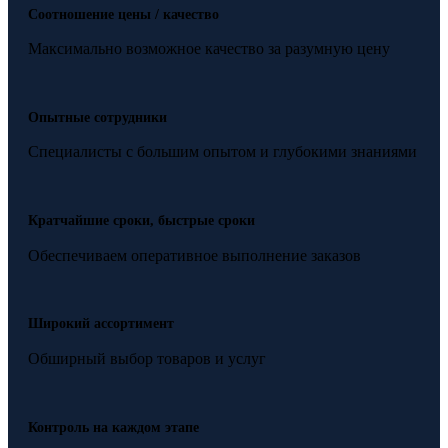
Соотношение цены / качество
Максимально возможное качество за разумную цену
Опытные сотрудники
Специалисты с большим опытом и глубокими знаниями
Кратчайшие сроки, быстрые сроки
Обеспечиваем оперативное выполнение заказов
Широкий ассортимент
Обширный выбор товаров и услуг
Контроль на каждом этапе