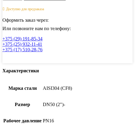
Кран
шаровый
Доступно для предзаказа
фланцевый
двусоставной
Оформить заказ через:
нержавеющий
(2PC),
Или позвоните нам по телефону:
AISI304,
+375 (29) 191-85-34
DN50
+375 (25) 932-11-41
(2")
+375 (17) 510-28-76
(CF8),
PN16
Характеристики
Марка стали
AISI304 (CF8)
Размер
DN50 (2")-
Рабочее давление
PN16