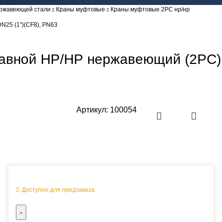
ержавеющей стали
Краны муфтовые
Краны муфтовые 2PC нр/нр
N25 (1″)(CF8), PN63
вной НР/НР нержавеющий (2PC), 
Артикул:
100054
Оперативная поставка заказа
Доступно для предзаказа