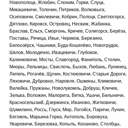
Новополоцк, Жлобин, Слоним, Горки, Слуцк,
Микашевичи, Толочин, Петриков, Волковыск,
Осиповичи, Смолевичи, Кобрин, Полоцк, Светлогорск,
Дятлово, Кировск, Островец, Несвиж, Жабинка,
Браслав, Ельск, Сморгонь, Кричев, Солигорск, Берёза,
Поставы, Речица, Ивье, Чериков, Березино,
Белоозёрск, Чашники, Буда-Кошелёво, Новогрудок,
Шклов, Молодечно, Ивацевичи, Глубокое,
Калинковичи, Мосты, Славгород, Фаниполь, Столин,
Миоры, Лельчицы, Свислочь, Быхов, Любань, Лунинец,
Лепель, Рогачёв, Щучин, Костюковичи, Старые Дороги,
Ляховичи, Дубровно, Наровля, Ошмяны, Климовичи,
Вилейка, Пружаны, Новолукомль, Добруш, Кличев,
Зельва, Воложин, Малорита, Ветка, Ушачи, Белыничи,
Красносельский, Дзержинск, Иваново, Житковичи,
Шумилино, Россь, Глуск, Мир, Логойск, Паричи, Лунин,
Бегомль, Марьина Горка, Антополь, Боровуха,
Уваровичи, Березовка, Копыль, Коханово, Столбцы,