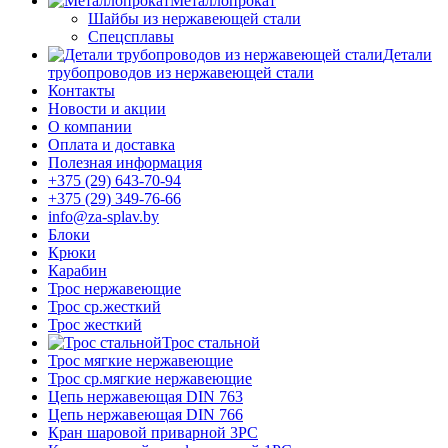
Металлопрокат
Шайбы из нержавеющей стали
Спецсплавы
Детали
трубопроводов из нержавеющей стали
Контакты
Новости и акции
О компании
Оплата и доставка
Полезная информация
+375 (29) 643-70-94
+375 (29) 349-76-66
info@za-splav.by
Блоки
Крюки
Карабин
Трос нержавеющие
Трос ср.жесткий
Трос жесткий
Трос стальной
Трос мягкие нержавеющие
Трос ср.мягкие нержавеющие
Цепь нержавеющая DIN 763
Цепь нержавеющая DIN 766
Кран шаровой приварной 3PC