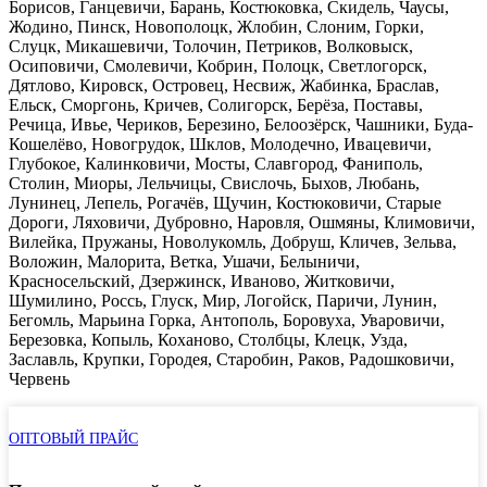
Борисов, Ганцевичи, Барань, Костюковка, Скидель, Чаусы,
Жодино, Пинск, Новополоцк, Жлобин, Слоним, Горки,
Слуцк, Микашевичи, Толочин, Петриков, Волковыск,
Осиповичи, Смолевичи, Кобрин, Полоцк, Светлогорск,
Дятлово, Кировск, Островец, Несвиж, Жабинка, Браслав,
Ельск, Сморгонь, Кричев, Солигорск, Берёза, Поставы,
Речица, Ивье, Чериков, Березино, Белоозёрск, Чашники, Буда-
Кошелёво, Новогрудок, Шклов, Молодечно, Ивацевичи,
Глубокое, Калинковичи, Мосты, Славгород, Фаниполь,
Столин, Миоры, Лельчицы, Свислочь, Быхов, Любань,
Лунинец, Лепель, Рогачёв, Щучин, Костюковичи, Старые
Дороги, Ляховичи, Дубровно, Наровля, Ошмяны, Климовичи,
Вилейка, Пружаны, Новолукомль, Добруш, Кличев, Зельва,
Воложин, Малорита, Ветка, Ушачи, Белыничи,
Красносельский, Дзержинск, Иваново, Житковичи,
Шумилино, Россь, Глуск, Мир, Логойск, Паричи, Лунин,
Бегомль, Марьина Горка, Антополь, Боровуха, Уваровичи,
Березовка, Копыль, Коханово, Столбцы, Клецк, Узда,
Заславль, Крупки, Городея, Старобин, Раков, Радошковичи,
Червень
ОПТОВЫЙ ПРАЙС