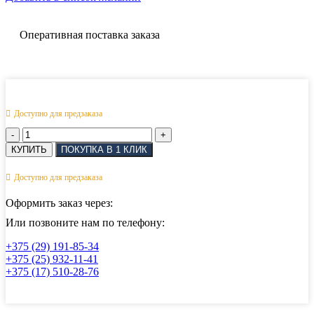
Оперативная поставка заказа
Доступно для предзаказа
Количество
товара
КУПИТЬ
ПОКУПКА В 1 КЛИК
Кран
шаровый
Доступно для предзаказа
муфтовый
под
Оформить заказ через:
привод
нержавеющий
Или позвоните нам по телефону:
(3PC),
+375 (29) 191-85-34
AISI304,
+375 (25) 932-11-41
DN25
+375 (17) 510-28-76
(1″)
(CF8),
PN64