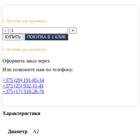
Доступно для предзаказа
Количество
товара
КУПИТЬ
ПОКУПКА В 1 КЛИК
Крюк
S-
Доступно для предзаказа
образный
асиетричный
Оформить заказ через:
АРТ
8398
Или позвоните нам по телефону:
5
+375 (29) 191-85-34
мм
+375 (25) 932-11-41
+375 (17) 510-28-76
Характеристики
Диаметр
А2