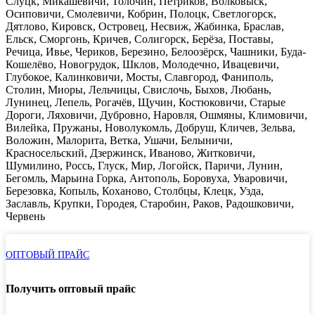
Слуцк, Микашевичи, Толочин, Петриков, Волковыск,
Осиповичи, Смолевичи, Кобрин, Полоцк, Светлогорск,
Дятлово, Кировск, Островец, Несвиж, Жабинка, Браслав,
Ельск, Сморгонь, Кричев, Солигорск, Берёза, Поставы,
Речица, Ивье, Чериков, Березино, Белоозёрск, Чашники, Буда-
Кошелёво, Новогрудок, Шклов, Молодечно, Ивацевичи,
Глубокое, Калинковичи, Мосты, Славгород, Фаниполь,
Столин, Миоры, Лельчицы, Свислочь, Быхов, Любань,
Лунинец, Лепель, Рогачёв, Щучин, Костюковичи, Старые
Дороги, Ляховичи, Дубровно, Наровля, Ошмяны, Климовичи,
Вилейка, Пружаны, Новолукомль, Добруш, Кличев, Зельва,
Воложин, Малорита, Ветка, Ушачи, Белыничи,
Красносельский, Дзержинск, Иваново, Житковичи,
Шумилино, Россь, Глуск, Мир, Логойск, Паричи, Лунин,
Бегомль, Марьина Горка, Антополь, Боровуха, Уваровичи,
Березовка, Копыль, Коханово, Столбцы, Клецк, Узда,
Заславль, Крупки, Городея, Старобин, Раков, Радошковичи,
Червень
ОПТОВЫЙ ПРАЙС
Получить оптовый прайс