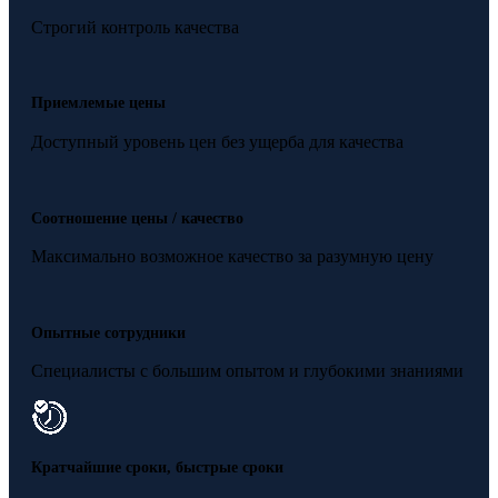
Строгий контроль качества
Приемлемые цены
Доступный уровень цен без ущерба для качества
Соотношение цены / качество
Максимально возможное качество за разумную цену
Опытные сотрудники
Специалисты с большим опытом и глубокими знаниями
Кратчайшие сроки, быстрые сроки