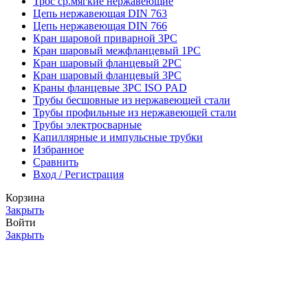
Трос ср.мягкие нержавеющие
Цепь нержавеющая DIN 763
Цепь нержавеющая DIN 766
Кран шаровой приварной 3PC
Кран шаровый межфланцевый 1PC
Кран шаровый фланцевый 2PC
Кран шаровый фланцевый 3PC
Краны фланцевые 3PC ISO PAD
Трубы бесшовные из нержавеющей стали
Трубы профильные из нержавеющей стали
Трубы электросварные
Капиллярные и импульсные трубки
Избранное
Сравнить
Вход / Регистрация
Корзина
Закрыть
Войти
Закрыть
Еще нет аккаунта?
Создать аккаунт
Избранное
0
элемент
Заказ