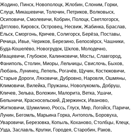
Жодино, Пинск, Новополоцк, Жлобин, Слоним, Горки,
Слуцк, Микашевичи, Толочин, Петриков, Волковыск,
Осиповичи, Смолевичи, Кобрин, Полоцк, Светлогорск,
Дятлово, Кировск, Островец, Несвиж, Жабинка, Браслав,
Ельск, Сморгонь, Кричев, Солигорск, Берёза, Поставы,
Речица, Ивье, Чериков, Березино, Белоозёрск, Чашники,
Буда-Кошелёво, Новогрудок, Шклов, Молодечно,
Ивацевичи, Глубокое, Калинковичи, Мосты, Славгород,
Фаниполь, Столин, Миоры, Лельчицы, Свислочь, Быхов,
Любань, Лунинец, Лепель, Рогачёв, Щучин, Костюковичи,
Старые Дороги, Ляховичи, Дубровно, Наровля, Ошмяны,
Климовичи, Вилейка, Пружаны, Новолукомль, Добруш,
Кличев, Зельва, Воложин, Малорита, Ветка, Ушачи,
Белыничи, Красносельский, Дзержинск, Иваново,
Житковичи, Шумилино, Россь, Глуск, Мир, Логойск, Паричи,
Лунин, Бегомль, Марьина Горка, Антополь, Боровуха,
Уваровичи, Березовка, Копыль, Коханово, Столбцы, Клецк,
Узда, Заславль, Крупки, Городея, Старобин, Раков,