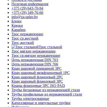
Полезная информация
+375 (29) 643-70-94
+375 (29) 349-76-66
info@za-splav.by
Блоки
Крюки
Карабин
Трос нержавеющие
Трос ср.жесткий
Трос жесткий
Трос стальной
Трос мягкие нержавеющие
Трос ср.мягкие нержавеющие
Цепь нержавеющая DIN 763
Цепь нержавеющая DIN 766
Кран шаровой приварной 3PC
Кран шаровый межфланцевый 1PC
Кран шаровый фланцевый 2PC
Кран шаровый фланцевый 3PC
Краны фланцевые 3PC ISO PAD
Трубы бесшовные из нержавеющей стали
Трубы профильные из нержавеющей стали
Трубы электросварные
Капиллярные и импульсные трубки