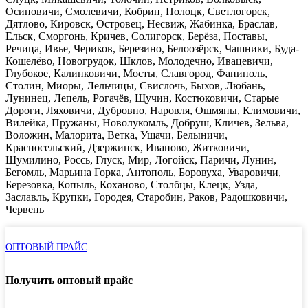
Осиповичи, Смолевичи, Кобрин, Полоцк, Светлогорск,
Дятлово, Кировск, Островец, Несвиж, Жабинка, Браслав,
Ельск, Сморгонь, Кричев, Солигорск, Берёза, Поставы,
Речица, Ивье, Чериков, Березино, Белоозёрск, Чашники, Буда-
Кошелёво, Новогрудок, Шклов, Молодечно, Ивацевичи,
Глубокое, Калинковичи, Мосты, Славгород, Фаниполь,
Столин, Миоры, Лельчицы, Свислочь, Быхов, Любань,
Лунинец, Лепель, Рогачёв, Щучин, Костюковичи, Старые
Дороги, Ляховичи, Дубровно, Наровля, Ошмяны, Климовичи,
Вилейка, Пружаны, Новолукомль, Добруш, Кличев, Зельва,
Воложин, Малорита, Ветка, Ушачи, Белыничи,
Красносельский, Дзержинск, Иваново, Житковичи,
Шумилино, Россь, Глуск, Мир, Логойск, Паричи, Лунин,
Бегомль, Марьина Горка, Антополь, Боровуха, Уваровичи,
Березовка, Копыль, Коханово, Столбцы, Клецк, Узда,
Заславль, Крупки, Городея, Старобин, Раков, Радошковичи,
Червень
ОПТОВЫЙ ПРАЙС
Получить оптовый прайс