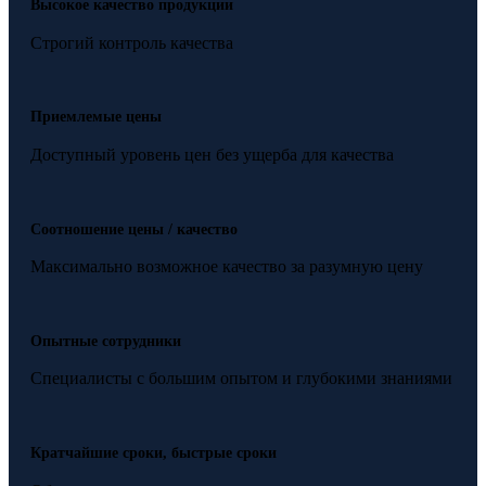
Высокое качество продукции
Строгий контроль качества
Приемлемые цены
Доступный уровень цен без ущерба для качества
Соотношение цены / качество
Максимально возможное качество за разумную цену
Опытные сотрудники
Специалисты с большим опытом и глубокими знаниями
Кратчайшие сроки, быстрые сроки