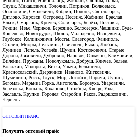
Жодино, Пинск, Новополоцк, Жлобин, Слоним, Горки,
Слуцк, Микашевичи, Толочин, Петриков, Волковыск,
Осиповичи, Смолевичи, Кобрин, Полоцк, Светлогорск,
Дятлово, Кировск, Островец, Несвиж, Жабинка, Браслав,
Ельск, Сморгонь, Кричев, Солигорск, Берёза, Поставы,
Речица, Ивье, Чериков, Березино, Белоозёрск, Чашники, Буда-
Кошелёво, Новогрудок, Шклов, Молодечно, Ивацевичи,
Глубокое, Калинковичи, Мосты, Славгород, Фаниполь,
Столин, Миоры, Лельчицы, Свислочь, Быхов, Любань,
Лунинец, Лепель, Рогачёв, Щучин, Костюковичи, Старые
Дороги, Ляховичи, Дубровно, Наровля, Ошмяны, Климовичи,
Вилейка, Пружаны, Новолукомль, Добруш, Кличев, Зельва,
Воложин, Малорита, Ветка, Ушачи, Белыничи,
Красносельский, Дзержинск, Иваново, Житковичи,
Шумилино, Россь, Глуск, Мир, Логойск, Паричи, Лунин,
Бегомль, Марьина Горка, Антополь, Боровуха, Уваровичи,
Березовка, Копыль, Коханово, Столбцы, Клецк, Узда,
Заславль, Крупки, Городея, Старобин, Раков, Радошковичи,
Червень
ОПТОВЫЙ ПРАЙС
Получить оптовый прайс