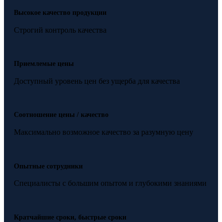
Высокое качество продукции
Строгий контроль качества
Приемлемые цены
Доступный уровень цен без ущерба для качества
Соотношение цены / качество
Максимально возможное качество за разумную цену
Опытные сотрудники
Специалисты с большим опытом и глубокими знаниями
Кратчайшие сроки, быстрые сроки