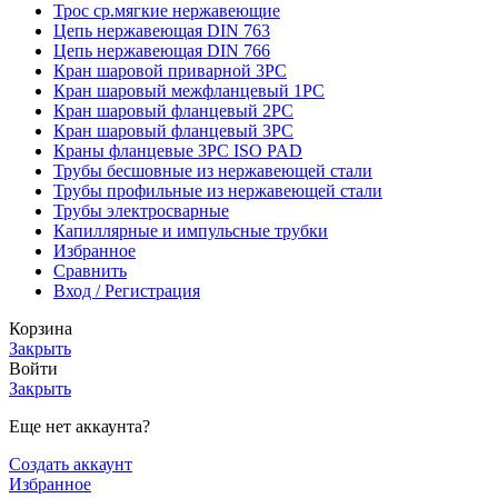
Трос ср.мягкие нержавеющие
Цепь нержавеющая DIN 763
Цепь нержавеющая DIN 766
Кран шаровой приварной 3PC
Кран шаровый межфланцевый 1PC
Кран шаровый фланцевый 2PC
Кран шаровый фланцевый 3PC
Краны фланцевые 3PC ISO PAD
Трубы бесшовные из нержавеющей стали
Трубы профильные из нержавеющей стали
Трубы электросварные
Капиллярные и импульсные трубки
Избранное
Сравнить
Вход / Регистрация
Корзина
Закрыть
Войти
Закрыть
Еще нет аккаунта?
Создать аккаунт
Избранное