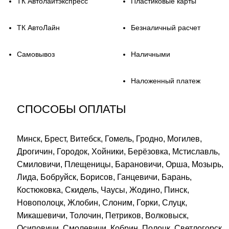
ТК Автолайтэкспресс
Пластиковые карты
ТК АвтоЛайн
Безналичный расчет
Самовывоз
Наличными
Наложенный платеж
СПОСОБЫ ОПЛАТЫ
Минск, Брест, Витебск, Гомель, Гродно, Могилев,
Дрогичин, Городок, Хойники, Берёзовка, Мстиславль,
Смиловичи, Плещеницы, Барановичи, Орша, Мозырь,
Лида, Бобруйск, Борисов, Ганцевичи, Барань,
Костюковка, Скидель, Чаусы, Жодино, Пинск,
Новополоцк, Жлобин, Слоним, Горки, Слуцк,
Микашевичи, Толочин, Петриков, Волковыск,
Осиповичи, Смолевичи, Кобрин, Полоцк, Светлогорск,