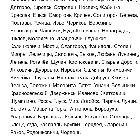
Дятлово, Кировск, Островец, Несвиж, Жабинка,
Браслав, Ельск, Сморгонь, Кричев, Солигорск, Берёза,
Поставы, Речица, Ивье, Чериков, Березино,
Белоозёрск, Чашники, Буда-Кошелёво, Новогрудок,
Шклов, Молодечно, Ивацевичи, Глубокое,
Калинковичи, Мосты, Славгород, Фаниполь, Столин,
Миоры, Лельчицы, Свислочь, Быхов, Любань, Лунинец,
Лепель, Рогачёв, Щучин, Костюковичи, Старые Дороги,
Ляховичи, Дубровно, Наровля, Ошмяны, Климовичи,
Вилейка, Пружаны, Новолукомль, Добруш, Кличев,
Зельва, Воложин, Малорита, Ветка, Ушачи, Белыничи,
Красносельский, Дзержинск, Иваново, Житковичи,
Шумилино, Россь, Глуск, Мир, Логойск, Паричи, Лунин,
Бегомль, Марьина Горка, Антополь, Боровуха,
Уваровичи, Березовка, Копыль, Коханово, Столбцы,
Клецк, Узда, Заславль, Крупки, Городея, Старобин,
Раков, Радошковичи, Червень