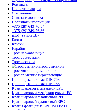
Контакты
Новости и акции
О компании
Оплата и доставка
Полезная информация
+375 (29) 643-70-94
+375 (29) 349-76-66
info@za-splav.by
Блоки
Крюки
Карабин
Трос нержавеющие
Трос ср.жесткий
Трос жесткий
Трос стальной
Трос мягкие нержавеющие
Трос ср.мягкие нержавеющие
Цепь нержавеющая DIN 763
Цепь нержавеющая DIN 766
Кран шаровой приварной 3PC
Кран шаровый межфланцевый 1PC
Кран шаровый фланцевый 2PC
Кран шаровый фланцевый 3PC
Краны фланцевые 3PC ISO PAD