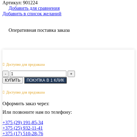
Артикул:
901224
Добавить для сравнения
Добавить в список желаний
Оперативная поставка заказа
Доступно для предзаказа
Количество
товара
КУПИТЬ
ПОКУПКА В 1 КЛИК
Скоба
D-
Доступно для предзаказа
образная
прямая
Оформить заказ через:
АРТ
8258
Или позвоните нам по телефону:
7
+375 (29) 191-85-34
мм
+375 (25) 932-11-41
+375 (17) 510-28-76