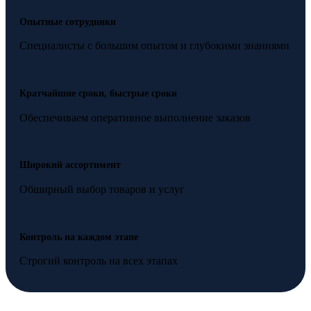
Опытные сотрудники
Специалисты с большим опытом и глубокими знаниями
Кратчайшие сроки, быстрые сроки
Обеспечиваем оперативное выполнение заказов
Широкий ассортимент
Обширный выбор товаров и услуг
Контроль на каждом этапе
Строгий контроль на всех этапах