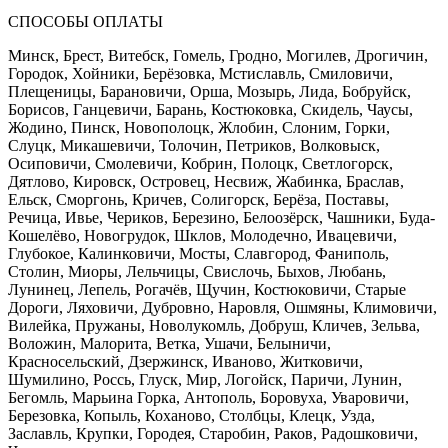
СПОСОБЫ ОПЛАТЫ
Минск, Брест, Витебск, Гомель, Гродно, Могилев, Дрогичин,
Городок, Хойники, Берёзовка, Мстиславль, Смиловичи,
Плещеницы, Барановичи, Орша, Мозырь, Лида, Бобруйск,
Борисов, Ганцевичи, Барань, Костюковка, Скидель, Чаусы,
Жодино, Пинск, Новополоцк, Жлобин, Слоним, Горки,
Слуцк, Микашевичи, Толочин, Петриков, Волковыск,
Осиповичи, Смолевичи, Кобрин, Полоцк, Светлогорск,
Дятлово, Кировск, Островец, Несвиж, Жабинка, Браслав,
Ельск, Сморгонь, Кричев, Солигорск, Берёза, Поставы,
Речица, Ивье, Чериков, Березино, Белоозёрск, Чашники, Буда-
Кошелёво, Новогрудок, Шклов, Молодечно, Ивацевичи,
Глубокое, Калинковичи, Мосты, Славгород, Фаниполь,
Столин, Миоры, Лельчицы, Свислочь, Быхов, Любань,
Лунинец, Лепель, Рогачёв, Щучин, Костюковичи, Старые
Дороги, Ляховичи, Дубровно, Наровля, Ошмяны, Климовичи,
Вилейка, Пружаны, Новолукомль, Добруш, Кличев, Зельва,
Воложин, Малорита, Ветка, Ушачи, Белыничи,
Красносельский, Дзержинск, Иваново, Житковичи,
Шумилино, Россь, Глуск, Мир, Логойск, Паричи, Лунин,
Бегомль, Марьина Горка, Антополь, Боровуха, Уваровичи,
Березовка, Копыль, Коханово, Столбцы, Клецк, Узда,
Заславль, Крупки, Городея, Старобин, Раков, Радошковичи,