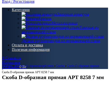
Вход / Регистрация
Категории
Запорная арматура
Крепеж
Металлопрокат
Такелаж из
нержавеющей стали
Детали трубопроводов из нержавеющей стали
Оплата и доставка
Полезная информация
0
Сравнить
Избранное
Главная
Такелаж из нержавеющей стали
Скобы
Скоба D-образная прямая
0
элемент
0
Br
Скоба D-образная прямая АРТ 8258 7 мм
Скоба D-образная прямая АРТ 8258 7 мм