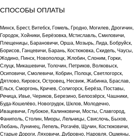
СПОСОБЫ ОПЛАТЫ
Минск, Брест, Витебск, Гомель, Гродно, Могилев, Дрогичин,
Городок, Хойники, Берёзовка, Мстиславль, Смиловичи,
Плещеницы, Барановичи, Орша, Мозырь, Лида, Бобруйск,
Борисов, Ганцевичи, Барань, Костюковка, Скидель, Чаусы,
Жодино, Пинск, Новополоцк, Жлобин, Слоним, Горки,
Слуцк, Микашевичи, Толочин, Петриков, Волковыск,
Осиповичи, Смолевичи, Кобрин, Полоцк, Светлогорск,
Дятлово, Кировск, Островец, Несвиж, Жабинка, Браслав,
Ельск, Сморгонь, Кричев, Солигорск, Берёза, Поставы,
Речица, Ивье, Чериков, Березино, Белоозёрск, Чашники,
Буда-Кошелёво, Новогрудок, Шклов, Молодечно,
Ивацевичи, Глубокое, Калинковичи, Мосты, Славгород,
Фаниполь, Столин, Миоры, Лельчицы, Свислочь, Быхов,
Любань, Лунинец, Лепель, Рогачёв, Щучин, Костюковичи,
Старые Дороги, Ляховичи, Дубровно, Наровля, Ошмяны,