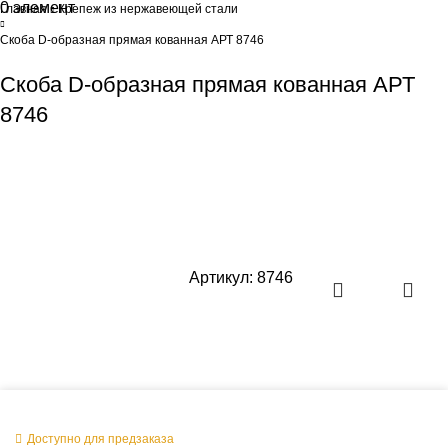
0
элемент
0
Br
Главная
Крепеж из нержавеющей стали
Скоба D-образная прямая кованная АРТ 8746
Скоба D-образная прямая кованная АРТ
8746
Артикул:
8746
Оперативная поставка заказа
Доступно для предзаказа