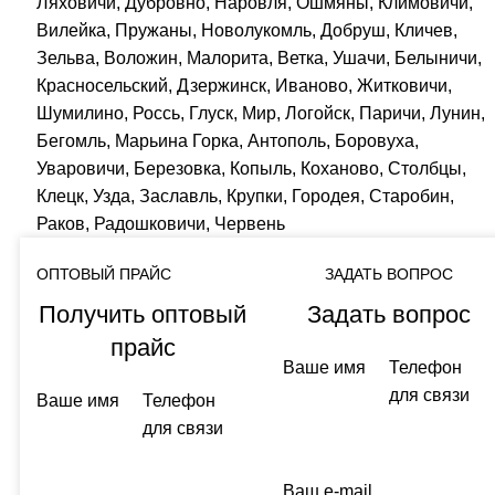
Ляховичи, Дубровно, Наровля, Ошмяны, Климовичи,
Вилейка, Пружаны, Новолукомль, Добруш, Кличев,
Зельва, Воложин, Малорита, Ветка, Ушачи, Белыничи,
Красносельский, Дзержинск, Иваново, Житковичи,
Шумилино, Россь, Глуск, Мир, Логойск, Паричи, Лунин,
Бегомль, Марьина Горка, Антополь, Боровуха,
Уваровичи, Березовка, Копыль, Коханово, Столбцы,
Клецк, Узда, Заславль, Крупки, Городея, Старобин,
Раков, Радошковичи, Червень
ОПТОВЫЙ ПРАЙС
ЗАДАТЬ ВОПРОС
Получить оптовый
Задать вопрос
прайс
Ваше имя
Телефон
для связи
Ваше имя
Телефон
для связи
Ваш e-mail