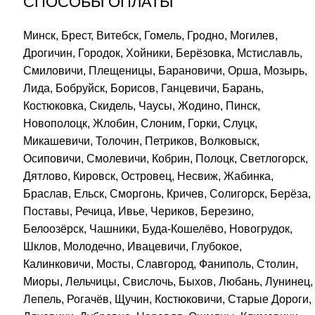
СПОСОБЫ ОПЛАТЫ
Минск, Брест, Витебск, Гомель, Гродно, Могилев,
Дрогичин, Городок, Хойники, Берёзовка, Мстиславль,
Смиловичи, Плещеницы, Барановичи, Орша, Мозырь,
Лида, Бобруйск, Борисов, Ганцевичи, Барань,
Костюковка, Скидель, Чаусы, Жодино, Пинск,
Новополоцк, Жлобин, Слоним, Горки, Слуцк,
Микашевичи, Толочин, Петриков, Волковыск,
Осиповичи, Смолевичи, Кобрин, Полоцк, Светлогорск,
Дятлово, Кировск, Островец, Несвиж, Жабинка,
Браслав, Ельск, Сморгонь, Кричев, Солигорск, Берёза,
Поставы, Речица, Ивье, Чериков, Березино,
Белоозёрск, Чашники, Буда-Кошелёво, Новогрудок,
Шклов, Молодечно, Ивацевичи, Глубокое,
Калинковичи, Мосты, Славгород, Фаниполь, Столин,
Миоры, Лельчицы, Свислочь, Быхов, Любань, Лунинец,
Лепель, Рогачёв, Щучин, Костюковичи, Старые Дороги,