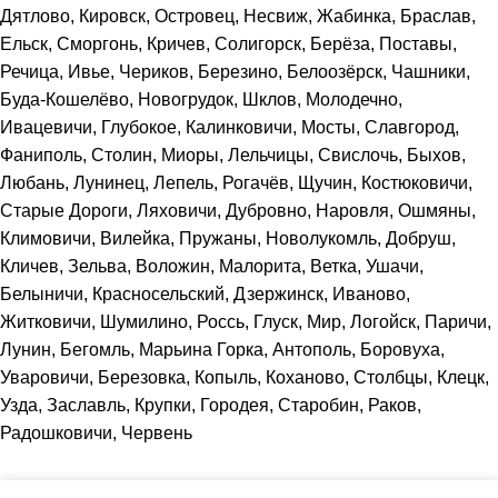
Дятлово, Кировск, Островец, Несвиж, Жабинка, Браслав,
Ельск, Сморгонь, Кричев, Солигорск, Берёза, Поставы,
Речица, Ивье, Чериков, Березино, Белоозёрск, Чашники,
Буда-Кошелёво, Новогрудок, Шклов, Молодечно,
Ивацевичи, Глубокое, Калинковичи, Мосты, Славгород,
Фаниполь, Столин, Миоры, Лельчицы, Свислочь, Быхов,
Любань, Лунинец, Лепель, Рогачёв, Щучин, Костюковичи,
Старые Дороги, Ляховичи, Дубровно, Наровля, Ошмяны,
Климовичи, Вилейка, Пружаны, Новолукомль, Добруш,
Кличев, Зельва, Воложин, Малорита, Ветка, Ушачи,
Белыничи, Красносельский, Дзержинск, Иваново,
Житковичи, Шумилино, Россь, Глуск, Мир, Логойск, Паричи,
Лунин, Бегомль, Марьина Горка, Антополь, Боровуха,
Уваровичи, Березовка, Копыль, Коханово, Столбцы, Клецк,
Узда, Заславль, Крупки, Городея, Старобин, Раков,
Радошковичи, Червень