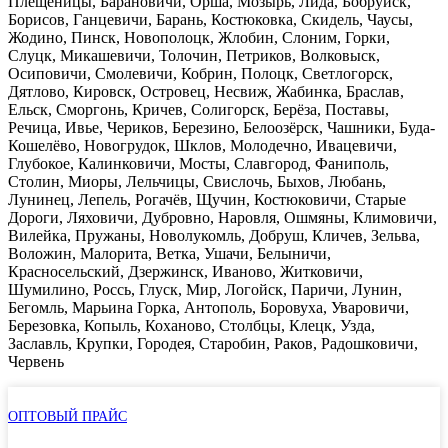
Плещеницы, Барановичи, Орша, Мозырь, Лида, Бобруйск,
Борисов, Ганцевичи, Барань, Костюковка, Скидель, Чаусы,
Жодино, Пинск, Новополоцк, Жлобин, Слоним, Горки,
Слуцк, Микашевичи, Толочин, Петриков, Волковыск,
Осиповичи, Смолевичи, Кобрин, Полоцк, Светлогорск,
Дятлово, Кировск, Островец, Несвиж, Жабинка, Браслав,
Ельск, Сморгонь, Кричев, Солигорск, Берёза, Поставы,
Речица, Ивье, Чериков, Березино, Белоозёрск, Чашники, Буда-
Кошелёво, Новогрудок, Шклов, Молодечно, Ивацевичи,
Глубокое, Калинковичи, Мосты, Славгород, Фаниполь,
Столин, Миоры, Лельчицы, Свислочь, Быхов, Любань,
Лунинец, Лепель, Рогачёв, Щучин, Костюковичи, Старые
Дороги, Ляховичи, Дубровно, Наровля, Ошмяны, Климовичи,
Вилейка, Пружаны, Новолукомль, Добруш, Кличев, Зельва,
Воложин, Малорита, Ветка, Ушачи, Белыничи,
Красносельский, Дзержинск, Иваново, Житковичи,
Шумилино, Россь, Глуск, Мир, Логойск, Паричи, Лунин,
Бегомль, Марьина Горка, Антополь, Боровуха, Уваровичи,
Березовка, Копыль, Коханово, Столбцы, Клецк, Узда,
Заславль, Крупки, Городея, Старобин, Раков, Радошковичи,
Червень
ОПТОВЫЙ ПРАЙС