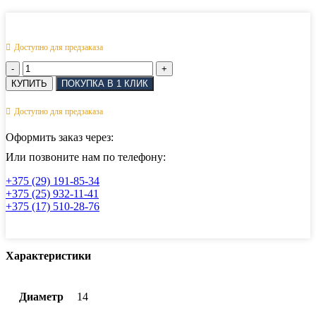
Доступно для предзаказа
Количество
товара
КУПИТЬ
ПОКУПКА В 1 КЛИК
Скоба
D-
Доступно для предзаказа
образная
с
Оформить заказ через:
шестигранным
углублением
Или позвоните нам по телефону:
АРТ
+375 (29) 191-85-34
8482
+375 (25) 932-11-41
14
+375 (17) 510-28-76
мм
Характеристики
Диаметр
14