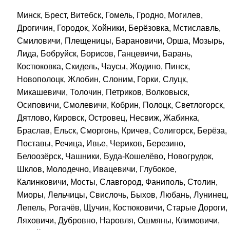
Минск, Брест, Витебск, Гомель, Гродно, Могилев,
Дрогичин, Городок, Хойники, Берёзовка, Мстиславль,
Смиловичи, Плещеницы, Барановичи, Орша, Мозырь,
Лида, Бобруйск, Борисов, Ганцевичи, Барань,
Костюковка, Скидель, Чаусы, Жодино, Пинск,
Новополоцк, Жлобин, Слоним, Горки, Слуцк,
Микашевичи, Толочин, Петриков, Волковыск,
Осиповичи, Смолевичи, Кобрин, Полоцк, Светлогорск,
Дятлово, Кировск, Островец, Несвиж, Жабинка,
Браслав, Ельск, Сморгонь, Кричев, Солигорск, Берёза,
Поставы, Речица, Ивье, Чериков, Березино,
Белоозёрск, Чашники, Буда-Кошелёво, Новогрудок,
Шклов, Молодечно, Ивацевичи, Глубокое,
Калинковичи, Мосты, Славгород, Фаниполь, Столин,
Миоры, Лельчицы, Свислочь, Быхов, Любань, Лунинец,
Лепель, Рогачёв, Щучин, Костюковичи, Старые Дороги,
Ляховичи, Дубровно, Наровля, Ошмяны, Климовичи,