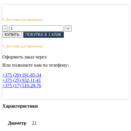
Доступно для предзаказа
Количество
товара
КУПИТЬ
ПОКУПКА В 1 КЛИК
Скоба
омегообразная
Доступно для предзаказа
кованная
с
Оформить заказ через:
контровкой
пальца
Или позвоните нам по телефону:
АРТ
+375 (29) 191-85-34
814068
+375 (25) 932-11-41
22
+375 (17) 510-28-76
мм
Характеристики
Диаметр
22