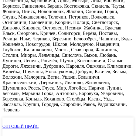
Плещеницы, Барановичи, Орша, Мозырь, Лида, Бобруйск,
Борисов, Ганцевичи, Барань, Костюковка, Скидель, Чаусы,
Жодино, Пинск, Новополоцк, Жлобин, Слоним, Горки,
Слуцк, Микашевичи, Толочин, Петриков, Волковыск,
Осиповичи, Смолевичи, Кобрин, Полоцк, Светлогорск,
Дятлово, Кировск, Островец, Несвиж, Жабинка, Браслав,
Ельск, Сморгонь, Кричев, Солигорск, Берёза, Поставы,
Речица, Ивье, Чериков, Березино, Белоозёрск, Чашники, Буда-
Кошелёво, Новогрудок, Шклов, Молодечно, Ивацевичи,
Глубокое, Калинковичи, Мосты, Славгород, Фаниполь,
Столин, Миоры, Лельчицы, Свислочь, Быхов, Любань,
Лунинец, Лепель, Рогачёв, Щучин, Костюковичи, Старые
Дороги, Ляховичи, Дубровно, Наровля, Ошмяны, Климовичи,
Вилейка, Пружаны, Новолукомль, Добруш, Кличев, Зельва,
Воложин, Малорита, Ветка, Ушачи, Белыничи,
Красносельский, Дзержинск, Иваново, Житковичи,
Шумилино, Россь, Глуск, Мир, Логойск, Паричи, Лунин,
Бегомль, Марьина Горка, Антополь, Боровуха, Уваровичи,
Березовка, Копыль, Коханово, Столбцы, Клецк, Узда,
Заславль, Крупки, Городея, Старобин, Раков, Радошковичи,
Червень
ОПТОВЫЙ ПРАЙС