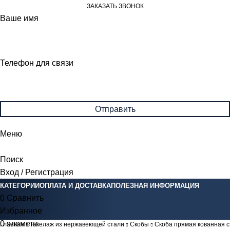
ЗАКАЗАТЬ ЗВОНОК
Ваше имя
Телефон для связи
Меню
Поиск
Вход / Регистрация
КАТЕГОРИИ
ОПЛАТА И ДОСТАВКА
ПОЛЕЗНАЯ ИНФОРМАЦИЯ
0
Сравнить
Избранное
0
элемент
0
Br
Главная
Такелаж из нержавеющей стали
Скобы
Скоба прямая кованная с