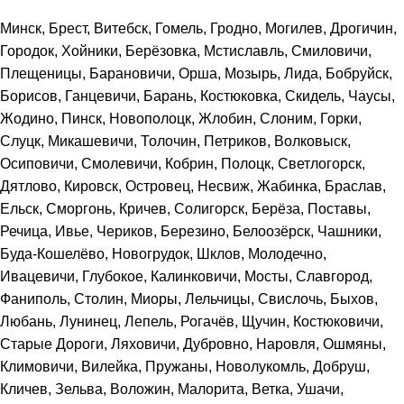
Минск, Брест, Витебск, Гомель, Гродно, Могилев, Дрогичин,
Городок, Хойники, Берёзовка, Мстиславль, Смиловичи,
Плещеницы, Барановичи, Орша, Мозырь, Лида, Бобруйск,
Борисов, Ганцевичи, Барань, Костюковка, Скидель, Чаусы,
Жодино, Пинск, Новополоцк, Жлобин, Слоним, Горки,
Слуцк, Микашевичи, Толочин, Петриков, Волковыск,
Осиповичи, Смолевичи, Кобрин, Полоцк, Светлогорск,
Дятлово, Кировск, Островец, Несвиж, Жабинка, Браслав,
Ельск, Сморгонь, Кричев, Солигорск, Берёза, Поставы,
Речица, Ивье, Чериков, Березино, Белоозёрск, Чашники,
Буда-Кошелёво, Новогрудок, Шклов, Молодечно,
Ивацевичи, Глубокое, Калинковичи, Мосты, Славгород,
Фаниполь, Столин, Миоры, Лельчицы, Свислочь, Быхов,
Любань, Лунинец, Лепель, Рогачёв, Щучин, Костюковичи,
Старые Дороги, Ляховичи, Дубровно, Наровля, Ошмяны,
Климовичи, Вилейка, Пружаны, Новолукомль, Добруш,
Кличев, Зельва, Воложин, Малорита, Ветка, Ушачи,