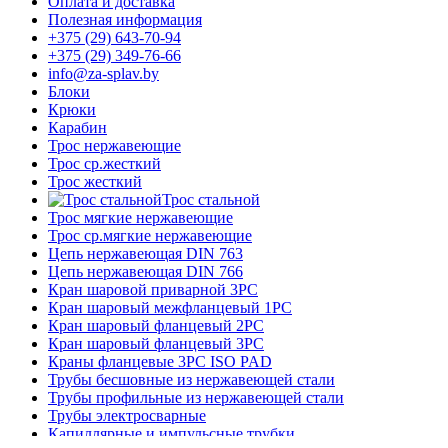
Оплата и доставка
Полезная информация
+375 (29) 643-70-94
+375 (29) 349-76-66
info@za-splav.by
Блоки
Крюки
Карабин
Трос нержавеющие
Трос ср.жесткий
Трос жесткий
Трос стальной
Трос мягкие нержавеющие
Трос ср.мягкие нержавеющие
Цепь нержавеющая DIN 763
Цепь нержавеющая DIN 766
Кран шаровой приварной 3PC
Кран шаровый межфланцевый 1PC
Кран шаровый фланцевый 2PC
Кран шаровый фланцевый 3PC
Краны фланцевые 3PC ISO PAD
Трубы бесшовные из нержавеющей стали
Трубы профильные из нержавеющей стали
Трубы электросварные
Капиллярные и импульсные трубки