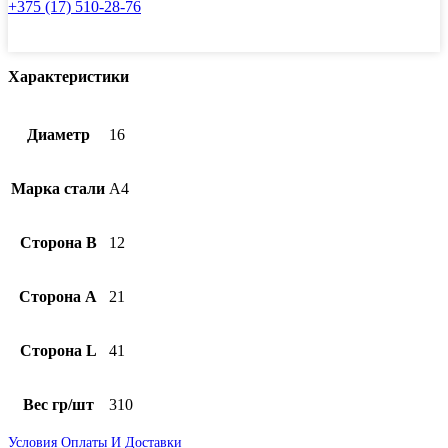
+375 (17) 510-28-76
мм
Характеристики
Диаметр
16
Марка стали
А4
Сторона B
12
Сторона А
21
Сторона L
41
Вес гр/шт
310
Условия Оплаты И Доставки