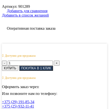
Артикул:
901289
Добавить для сравнения
Добавить в список желаний
Оперативная поставка заказа
Доступно для предзаказа
Количество
товара
КУПИТЬ
ПОКУПКА В 1 КЛИК
Скоба
прямая
Доступно для предзаказа
кованная
с
Оформить заказ через:
контровкой
пальца
Или позвоните нам по телефону:
АРТ
+375 (29) 191-85-34
814069
+375 (25) 932-11-41
16