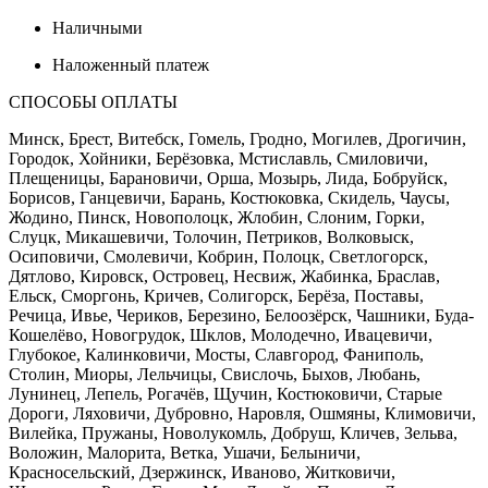
Наличными
Наложенный платеж
СПОСОБЫ ОПЛАТЫ
Минск, Брест, Витебск, Гомель, Гродно, Могилев, Дрогичин,
Городок, Хойники, Берёзовка, Мстиславль, Смиловичи,
Плещеницы, Барановичи, Орша, Мозырь, Лида, Бобруйск,
Борисов, Ганцевичи, Барань, Костюковка, Скидель, Чаусы,
Жодино, Пинск, Новополоцк, Жлобин, Слоним, Горки,
Слуцк, Микашевичи, Толочин, Петриков, Волковыск,
Осиповичи, Смолевичи, Кобрин, Полоцк, Светлогорск,
Дятлово, Кировск, Островец, Несвиж, Жабинка, Браслав,
Ельск, Сморгонь, Кричев, Солигорск, Берёза, Поставы,
Речица, Ивье, Чериков, Березино, Белоозёрск, Чашники, Буда-
Кошелёво, Новогрудок, Шклов, Молодечно, Ивацевичи,
Глубокое, Калинковичи, Мосты, Славгород, Фаниполь,
Столин, Миоры, Лельчицы, Свислочь, Быхов, Любань,
Лунинец, Лепель, Рогачёв, Щучин, Костюковичи, Старые
Дороги, Ляховичи, Дубровно, Наровля, Ошмяны, Климовичи,
Вилейка, Пружаны, Новолукомль, Добруш, Кличев, Зельва,
Воложин, Малорита, Ветка, Ушачи, Белыничи,
Красносельский, Дзержинск, Иваново, Житковичи,