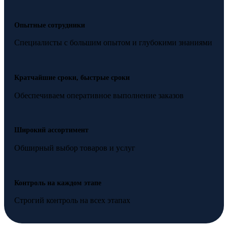
Опытные сотрудники
Специалисты с большим опытом и глубокими знаниями
Кратчайшие сроки, быстрые сроки
Обеспечиваем оперативное выполнение заказов
Широкий ассортимент
Обширный выбор товаров и услуг
Контроль на каждом этапе
Строгий контроль на всех этапах