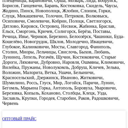
Плещеницы, Барановичи, Орша, Мозырь, Лида, Бобруйск,
Борисов, Ганцевичи, Барань, Костюковка, Скидель, Чаусы,
Жодино, Пинск, Новополоцк, Жлобин, Слоним, Горки,
Слуцк, Микашевичи, Толочин, Петриков, Волковыск,
Осиповичи, Смолевичи, Кобрин, Полоцк, Светлогорск,
Дятлово, Кировск, Островец, Несвиж, Жабинка, Браслав,
Ельск, Сморгонь, Кричев, Солигорск, Берёза, Поставы,
Речица, Ивье, Чериков, Березино, Белоозёрск, Чашники, Буда-
Кошелёво, Новогрудок, Шклов, Молодечно, Ивацевичи,
Глубокое, Калинковичи, Мосты, Славгород, Фаниполь,
Столин, Миоры, Лельчицы, Свислочь, Быхов, Любань,
Лунинец, Лепель, Рогачёв, Щучин, Костюковичи, Старые
Дороги, Ляховичи, Дубровно, Наровля, Ошмяны, Климовичи,
Вилейка, Пружаны, Новолукомль, Добруш, Кличев, Зельва,
Воложин, Малорита, Ветка, Ушачи, Белыничи,
Красносельский, Дзержинск, Иваново, Житковичи,
Шумилино, Россь, Глуск, Мир, Логойск, Паричи, Лунин,
Бегомль, Марьина Горка, Антополь, Боровуха, Уваровичи,
Березовка, Копыль, Коханово, Столбцы, Клецк, Узда,
Заславль, Крупки, Городея, Старобин, Раков, Радошковичи,
Червень
ОПТОВЫЙ ПРАЙС