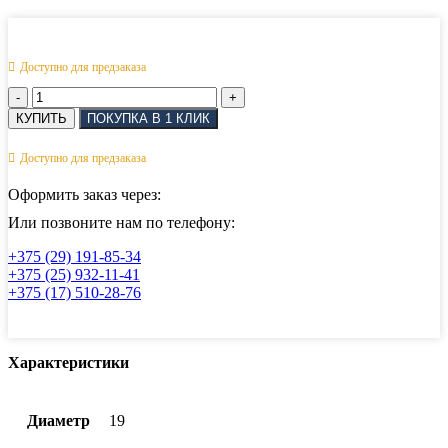
Доступно для предзаказа
Количество
товара
КУПИТЬ
ПОКУПКА В 1 КЛИК
Скоба
прямая
Доступно для предзаказа
кованная
с
Оформить заказ через:
контровкой
пальца
Или позвоните нам по телефону:
АРТ
+375 (29) 191-85-34
814069
+375 (25) 932-11-41
19
+375 (17) 510-28-76
мм
Характеристики
Диаметр
19