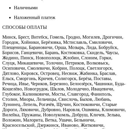
Наличными
Наложенный платеж
СПОСОБЫ ОПЛАТЫ
Минск, Брест, Витебск, Гомель, Гродно, Могилев, Дрогичин,
Городок, Хойники, Берёзовка, Мстиславль, Смиловичи,
Плещеницы, Барановичи, Орша, Мозырь, Лида, Бобруйск,
Борисов, Ганцевичи, Барань, Костюковка, Скидель, Чаусы,
Жодино, Пинск, Новополоцк, Жлобин, Слоним, Горки,
Слуцк, Микашевичи, Толочин, Петриков, Волковыск,
Осиповичи, Смолевичи, Кобрин, Полоцк, Светлогорск,
Дятлово, Кировск, Островец, Несвиж, Жабинка, Браслав,
Ельск, Сморгонь, Кричев, Солигорск, Берёза, Поставы,
Речица, Ивье, Чериков, Березино, Белоозёрск, Чашники, Буда-
Кошелёво, Новогрудок, Шклов, Молодечно, Ивацевичи,
Глубокое, Калинковичи, Мосты, Славгород, Фаниполь,
Столин, Миоры, Лельчицы, Свислочь, Быхов, Любань,
Лунинец, Лепель, Рогачёв, Щучин, Костюковичи, Старые
Дороги, Ляховичи, Дубровно, Наровля, Ошмяны, Климовичи,
Вилейка, Пружаны, Новолукомль, Добруш, Кличев, Зельва,
Воложин, Малорита, Ветка, Ушачи, Белыничи,
Красносельский, Дзержинск, Иваново, Житковичи,