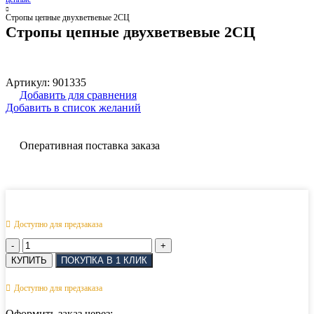
Стропы цепные двухветвевые 2СЦ
Стропы цепные двухветвевые 2СЦ
Артикул:
901335
Добавить для сравнения
Добавить в список желаний
Оперативная поставка заказа
Доступно для предзаказа
Количество
товара
КУПИТЬ
ПОКУПКА В 1 КЛИК
Стропы
цепные
Доступно для предзаказа
двухветвевые
2СЦ
Оформить заказ через: