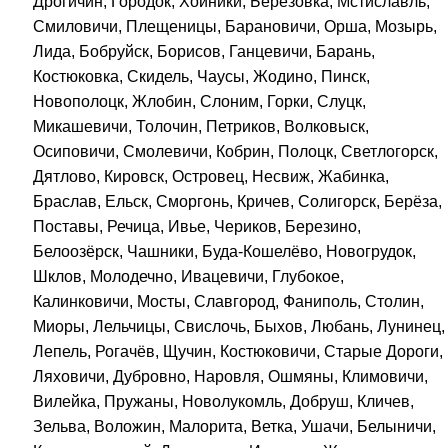
Дрогичин, Городок, Хойники, Берёзовка, Мстиславль,
Смиловичи, Плещеницы, Барановичи, Орша, Мозырь,
Лида, Бобруйск, Борисов, Ганцевичи, Барань,
Костюковка, Скидель, Чаусы, Жодино, Пинск,
Новополоцк, Жлобин, Слоним, Горки, Слуцк,
Микашевичи, Толочин, Петриков, Волковыск,
Осиповичи, Смолевичи, Кобрин, Полоцк, Светлогорск,
Дятлово, Кировск, Островец, Несвиж, Жабинка,
Браслав, Ельск, Сморгонь, Кричев, Солигорск, Берёза,
Поставы, Речица, Ивье, Чериков, Березино,
Белоозёрск, Чашники, Буда-Кошелёво, Новогрудок,
Шклов, Молодечно, Ивацевичи, Глубокое,
Калинковичи, Мосты, Славгород, Фаниполь, Столин,
Миоры, Лельчицы, Свислочь, Быхов, Любань, Лунинец,
Лепель, Рогачёв, Щучин, Костюковичи, Старые Дороги,
Ляховичи, Дубровно, Наровля, Ошмяны, Климовичи,
Вилейка, Пружаны, Новолукомль, Добруш, Кличев,
Зельва, Воложин, Малорита, Ветка, Ушачи, Белыничи,