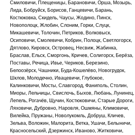
Смиловичи, Плещеницы, Барановичи, Орша, Мозырь,
Лида, Бобруйск, Борисов, Ганцевичи, Барань,
Костюковка, Скидель, Чаусы, Жодино, Пинск,
Новополоцк, Жлобин, Слоним, Горки, Слуцк,
Микашевичи, Толочин, Петриков, Волковыск,
Осиповичи, Смолевичи, Кобрин, Полоцк, Светлогорск,
Дятлово, Кировск, Островец, Несвиж, Жабинка,
Браслав, Ельск, Сморгонь, Кричев, Солигорск, Берёза,
Поставы, Речица, Ивье, Чериков, Березино,
Белоозёрск, Чашники, Буда-Кошелёво, Новогрудок,
Шклов, Молодечно, Ивацевичи, Глубокое,
Калинковичи, Мосты, Славгород, Фаниполь, Столин,
Миоры, Лельчицы, Свислочь, Быхов, Любань, Лунинец,
Лепель, Рогачёв, Щучин, Костюковичи, Старые Дороги,
Ляховичи, Дубровно, Наровля, Ошмяны, Климовичи,
Вилейка, Пружаны, Новолукомль, Добруш, Кличев,
Зельва, Воложин, Малорита, Ветка, Ушачи, Белыничи,
Красносельский, Дзержинск, Иваново, Житковичи,