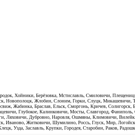
Городок, Хойники, Берёзовка, Мстиславль, Смиловичи, Плещениц
нск, Новополоцк, Жлобин, Слоним, Горки, Слуцк, Микашевичи, 
виж, Жабинка, Браслав, Ельск, Сморгонь, Кричев, Солигорск, Бе
цевичи, Глубокое, Калинковичи, Мосты, Славгород, Фаниполь,
ги, Ляховичи, Дубровно, Наровля, Ошмяны, Климовичи, Вилейк
к, Иваново, Житковичи, Шумилино, Россь, Глуск, Мир, Логойск
лецк, Узда, Заславль, Крупки, Городея, Старобин, Раков, Радош