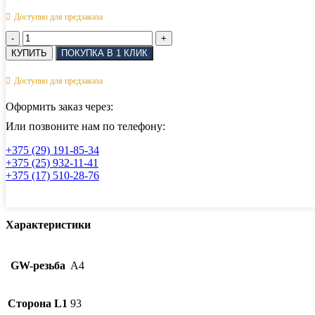
Доступно для предзаказа
Количество
товара
КУПИТЬ
ПОКУПКА В 1 КЛИК
Талреп
c
Доступно для предзаказа
предохранителем
крюк-
Оформить заказ через:
крюк
АРТ
Или позвоните нам по телефону:
814932
+375 (29) 191-85-34
M8
+375 (25) 932-11-41
+375 (17) 510-28-76
Характеристики
GW-резьба
А4
Сторона L1
93