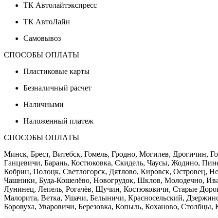
ТК Автолайтэкспресс
ТК АвтоЛайн
Самовывоз
СПОСОБЫ ОПЛАТЫ
Пластиковые карты
Безналичный расчет
Наличными
Наложенный платеж
СПОСОБЫ ОПЛАТЫ
Минск, Брест, Витебск, Гомель, Гродно, Могилев, Дрогичин, 
Ганцевичи, Барань, Костюковка, Скидель, Чаусы, Жодино, Пи
Кобрин, Полоцк, Светлогорск, Дятлово, Кировск, Островец, Нес
Чашники, Буда-Кошелёво, Новогрудок, Шклов, Молодечно, Ива
Лунинец, Лепель, Рогачёв, Щучин, Костюковичи, Старые Доро
Малорита, Ветка, Ушачи, Белыничи, Красносельский, Дзержинс
Боровуха, Уваровичи, Березовка, Копыль, Коханово, Столбцы, К