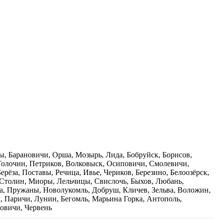
ы, Барановичи, Орша, Мозырь, Лида, Бобруйск, Борисов,
Толочин, Петриков, Волковыск, Осиповичи, Смолевичи,
рёза, Поставы, Речица, Ивье, Чериков, Березино, Белоозёрск,
 Столин, Миоры, Лельчицы, Свислочь, Быхов, Любань,
а, Пружаны, Новолукомль, Добруш, Кличев, Зельва, Воложин,
, Паричи, Лунин, Бегомль, Марьина Горка, Антополь,
ковичи, Червень