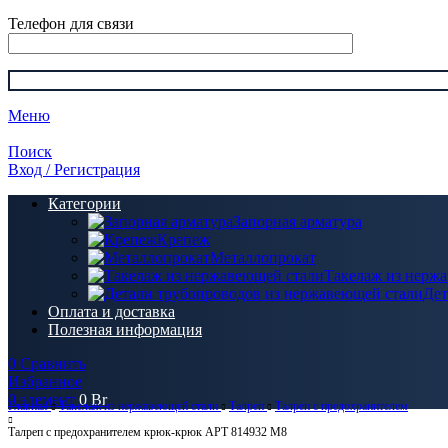
Телефон для связи
Меню
Поиск
Вход / Регистрация
Категории
Запорная арматура
Крепеж
Металлопрокат
Такелаж из нерж
Дет
Оплата и доставка
Полезная информация
0
Сравнить
Избранное
0
элемент
0
Br
Главная
Такелаж из нержавеющей стали
Талреп
Талреп c предохранителем
Талреп c предохранителем крюк-крюк АРТ 814932 M8