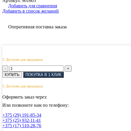
Артикул:
901605
Добавить для сравнения
Добавить в список желаний
Оперативная поставка заказа
Доступно для предзаказа
Количество
товара
КУПИТЬ
ПОКУПКА В 1 КЛИК
Талреп
c
Доступно для предзаказа
предохранителем
крюк-
Оформить заказ через:
крюк
АРТ
Или позвоните нам по телефону:
814932
+375 (29) 191-85-34
M12
+375 (25) 932-11-41
+375 (17) 510-28-76