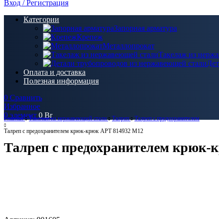
Вход / Регистрация
Категории
Запорная арматура
Крепеж
Металлопрокат
Такелаж из нерж
Дет
Оплата и доставка
Полезная информация
0
Сравнить
Избранное
0
элемент
0
Br
Главная
Такелаж из нержавеющей стали
Талреп
Талреп c предохранителем
Талреп c предохранителем крюк-крюк АРТ 814932 M12
Талреп c предохранителем крюк-