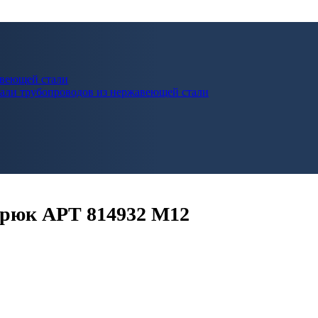
авеющей стали
али трубопроводов из нержавеющей стали
крюк АРТ 814932 M12